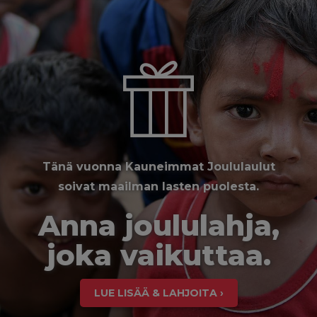
Tänä vuonna Kauneimmat Joululaulut
soivat maailman lasten puolesta.
Anna joululahja,
joka vaikuttaa.
LUE LISÄÄ & LAHJOITA ›