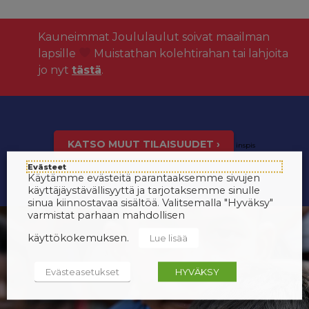
Kauneimmat Joululaulut soivat maailman
lapsille
Muistathan kolehtirahan tai lahjoita
jo nyt
tästä
.
KATSO MUUT TILAISUUDET ›
inspis
Evästeet
Käytämme evästeitä parantaaksemme sivujen
käyttäjäystävällisyyttä ja tarjotaksemme sinulle
sinua kiinnostavaa sisältöä. Valitsemalla "Hyväksy"
varmistat parhaan mahdollisen
käyttökokemuksen.
Lue lisää
Evästeasetukset
HYVÄKSY