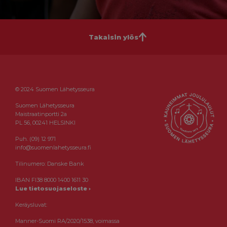
Takaisin ylös
© 2024 Suomen Lähetysseura
Suomen Lähetysseura
Maistraatinportti 2a
PL 56, 00241 HELSINKI
Puh. (09) 12 971
info@suomenlahetysseura.fi
Tilinumero: Danske Bank
IBAN FI38 8000 1400 1611 30
Lue tietosuojaseloste ›
Keräysluvat:
Manner-Suomi RA/2020/1538, voimassa