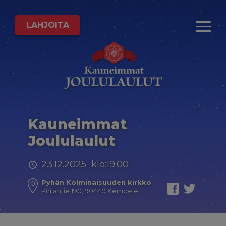
LAHJOITA
Kauneimmat
Joululaulut
23.12.2025 klo:19.00
Pyhän Kolminaisuuden kirkko
Piriläntie 190, 90440 Kempele