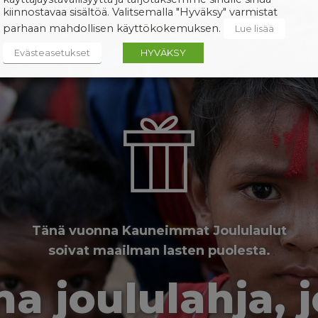
kiinnostavaa sisältöä. Valitsemalla "Hyväksy" varmistat
parhaan mahdollisen käyttökokemuksen.
Lue lisää
Evästeasetukset
HYVÄKSY
Tänä vuonna Kauneimmat Joululaulut
soivat maailman lasten puolesta.
a joululahja, 