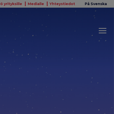
ö yrityksille
Medialle
Yhteystiedot
På Svenska