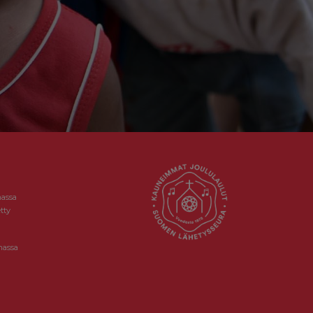
massa
tty
massa