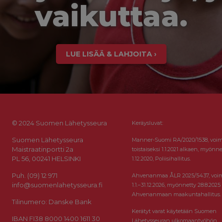
vaikuttaa.
LUE LISÄÄ & LAHJOITA ›
© 2024 Suomen Lähetysseura
Keräysluvat:
Suomen Lähetysseura
Manner-Suomi RA/2020/1538, voi
Maistraatinportti 2a
toistaiseksi 1.1.2021 alkaen, myönne
PL 56, 00241 HELSINKI
1.12.2020, Poliisihallitus.
Puh. (09) 12 971
Ahvenanmaa ÅLR 2025/5437, voi
info@suomenlahetysseura.fi
1.1.–31.12.2026, myönnetty 28.8.2025
Ahvenanmaan maakuntahallitus.
Tilinumero: Danske Bank
Kerätyt varat käytetään Suomen
IBAN FI38 8000 1400 1611 30
Lähetysseuran ulkomaantyöhön.