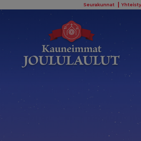
Seurakunnat
Yhteisty