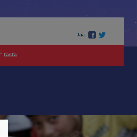
Jaa:
yt
tästä
.