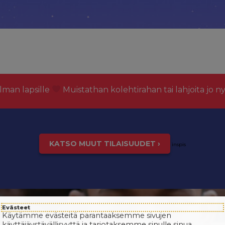
lman lapsille
Muistathan kolehtirahan tai lahjoita jo n
KATSO MUUT TILAISUUDET ›
inspis
Evästeet
Käytämme evästeitä parantaaksemme sivujen
käyttäjäystävällisyyttä ja tarjotaksemme sinulle sinua