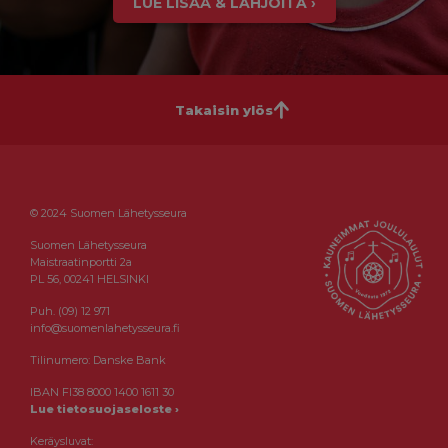
LUE LISÄÄ & LAHJOITA ›
Takaisin ylös
© 2024 Suomen Lähetysseura
Suomen Lähetysseura
Maistraatinportti 2a
PL 56, 00241 HELSINKI
Puh. (09) 12 971
info@suomenlahetysseura.fi
Tilinumero: Danske Bank
IBAN FI38 8000 1400 1611 30
Lue tietosuojaseloste ›
Keräysluvat: