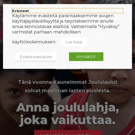
Evästeet
Käytämme evästeitä parantaaksemme sivujen
käyttäjäystävällisyyttä ja tarjotaksemme sinulle
sinua kiinnostavaa sisältöä. Valitsemalla "Hyväksy"
varmistat parhaan mahdollisen
käyttökokemuksen.
Lue lisää
Evästeasetukset
HYVÄKSY
Tänä vuonna Kauneimmat Joululaulut
soivat maailman lasten puolesta.
Anna joululahja,
joka vaikuttaa.