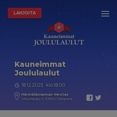
LAHJOITA
Kauneimmat
Joululaulut
18.12.2025 klo:18.00
Härmälänrannan Verstas
Vihurinkatu 3, 33900 Tampere