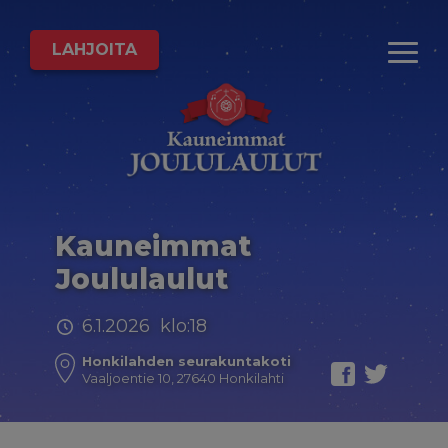
LAHJOITA
Kauneimmat
Joululaulut
6.1.2026 klo:18
Honkilahden seurakuntakoti
Vaaljoentie 10, 27640 Honkilahti