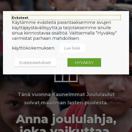
Evästeet
Käytämme evästeitä parantaaksemme sivujen
käyttäjäystävällisyyttä ja tarjotaksemme sinulle
sinua kiinnostavaa sisältöä. Valitsemalla "Hyväksy"
varmistat parhaan mahdollisen
käyttökokemuksen.
Lue lisää
Evästeasetukset
HYVÄKSY
Tänä vuonna Kauneimmat Joululaulut
soivat maailman lasten puolesta.
Anna joululahja,
joka vaikuttaa.