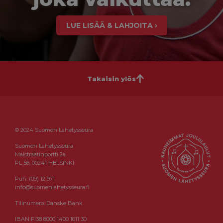
LUE LISÄÄ & LAHJOITA ›
Takaisin ylös
© 2024 Suomen Lähetysseura
Suomen Lähetysseura
Maistraatinportti 2a
PL 56, 00241 HELSINKI
Puh. (09) 12 971
info@suomenlahetysseura.fi
Tilinumero: Danske Bank
IBAN FI38 8000 1400 1611 30