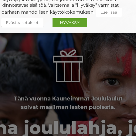
kiinnostavaa sisältöä. Valitsemalla "Hyväksy" varmistat
parhaan mahdollisen käyttökokemuksen.
Lue lisää
Evästeasetukset
HYVÄKSY
Tänä vuonna Kauneimmat Joululaulut
soivat maailman lasten puolesta.
a joululahja, 