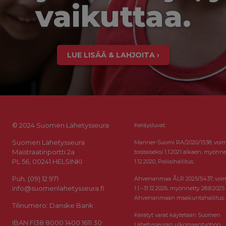
vaikuttaa.
LUE LISÄÄ & LAHJOITA ›
© 2024 Suomen Lähetysseura
Keräysluvat:
Suomen Lähetysseura
Manner-Suomi RA/2020/1538, voi
Maistraatinportti 2a
toistaiseksi 1.1.2021 alkaen, myönne
PL 56, 00241 HELSINKI
1.12.2020, Poliisihallitus.
Puh. (09) 12 971
Ahvenanmaa ÅLR 2025/5437, voi
info@suomenlahetysseura.fi
1.1.–31.12.2026, myönnetty 28.8.2025
Ahvenanmaan maakuntahallitus.
Tilinumero: Danske Bank
Kerätyt varat käytetään Suomen
IBAN FI38 8000 1400 1611 30
Lähetysseuran ulkomaantyöhön.