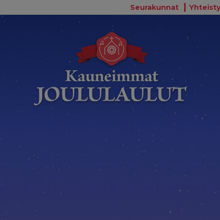
Seurakunnat
Yhteisty