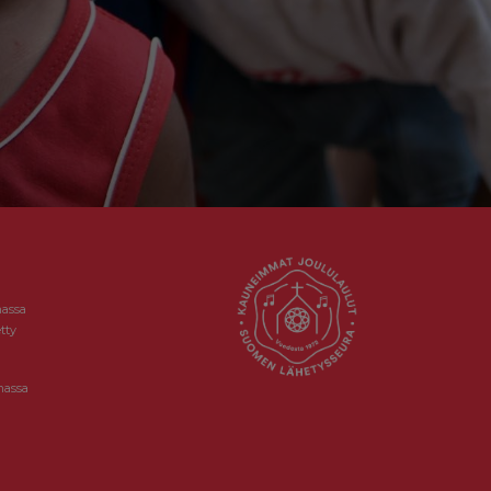
massa
tty
massa