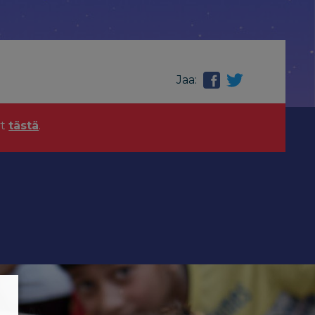
Jaa:
yt
tästä
.