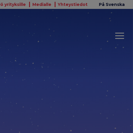
ö yrityksille
Medialle
Yhteystiedot
På Svenska