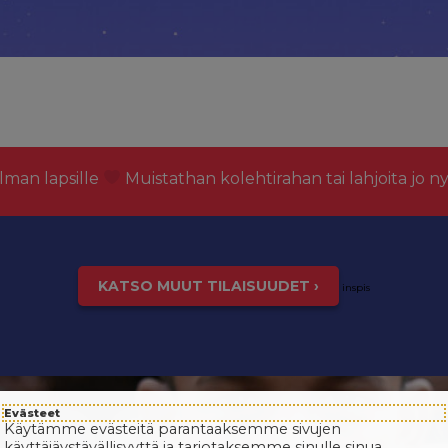
lman lapsille
Muistathan kolehtirahan tai lahjoita jo n
KATSO MUUT TILAISUUDET ›
inspis
Evästeet
Käytämme evästeitä parantaaksemme sivujen
käyttäjäystävällisyyttä ja tarjotaksemme sinulle sinua