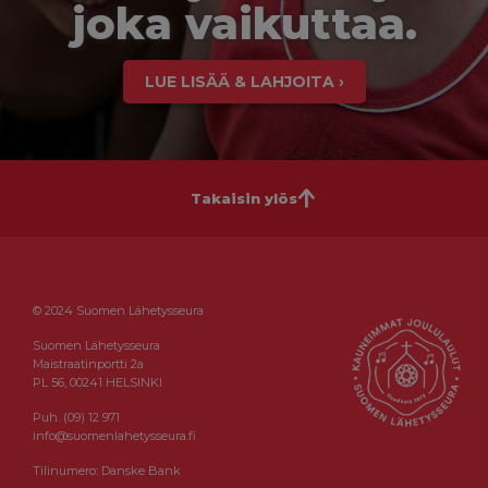
joka vaikuttaa.
LUE LISÄÄ & LAHJOITA ›
Takaisin ylös
© 2024 Suomen Lähetysseura
Suomen Lähetysseura
Maistraatinportti 2a
PL 56, 00241 HELSINKI
Puh. (09) 12 971
info@suomenlahetysseura.fi
Tilinumero: Danske Bank