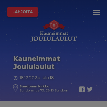
LAHJOITA
Kauneimmat
Joululaulut
18.12.2024 klo:18
Sundomin kirkko
Sundomintie 73, 65410 Sundom