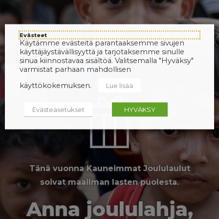
Evästeet
Käytämme evästeitä parantaaksemme sivujen
käyttäjäystävällisyyttä ja tarjotaksemme sinulle
sinua kiinnostavaa sisältöä. Valitsemalla "Hyväksy"
varmistat parhaan mahdollisen
käyttökokemuksen.
Lue lisää
Evästeasetukset
HYVÄKSY
Tänä vuonna Kauneimmat Joululaulut
soivat maailman lasten puolesta.
Anna joululahja,