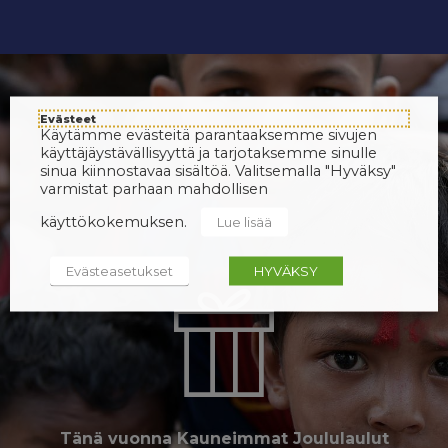
Evästeet
Käytämme evästeitä parantaaksemme sivujen
käyttäjäystävällisyyttä ja tarjotaksemme sinulle
sinua kiinnostavaa sisältöä. Valitsemalla "Hyväksy"
varmistat parhaan mahdollisen
käyttökokemuksen.
Lue lisää
Evästeasetukset
HYVÄKSY
Tänä vuonna Kauneimmat Joululaulut