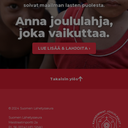
soivat maailman lasten puolesta.
Anna joululahja,
joka vaikuttaa.
LUE LISÄÄ & LAHJOITA ›
Takaisin ylös
© 2024 Suomen Lähetysseura
Suomen Lähetysseura
Maistraatinportti 2a
PL 56, 00241 HELSINKI