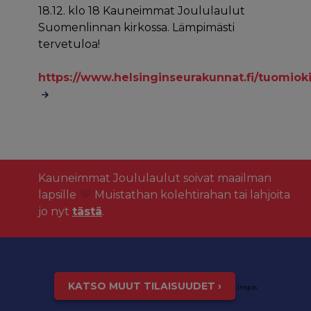
18.12. klo 18 Kauneimmat Joululaulut
Suomenlinnan kirkossa. Lämpimästi
tervetuloa!
https://www.helsinginseurakunnat.fi/tuomio
Kauneimmat Joululaulut soivat maailman
lapsille
Muistathan kolehtirahan tai lahjoita
jo nyt
tästä
.
KATSO MUUT TILAISUUDET ›
inspis