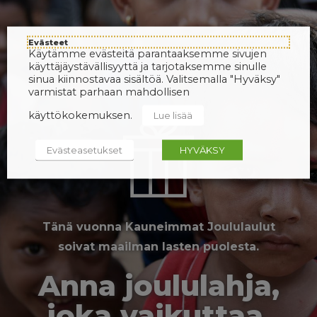
Evästeet
Käytämme evästeitä parantaaksemme sivujen
käyttäjäystävällisyyttä ja tarjotaksemme sinulle
sinua kiinnostavaa sisältöä. Valitsemalla "Hyväksy"
varmistat parhaan mahdollisen
käyttökokemuksen.
Lue lisää
Evästeasetukset
HYVÄKSY
Tänä vuonna Kauneimmat Joululaulut
soivat maailman lasten puolesta.
Anna joululahja,
joka vaikuttaa.