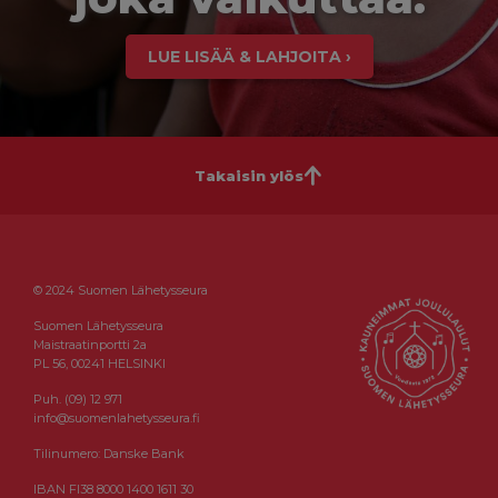
LUE LISÄÄ & LAHJOITA ›
Takaisin ylös
© 2024 Suomen Lähetysseura
Suomen Lähetysseura
Maistraatinportti 2a
PL 56, 00241 HELSINKI
Puh. (09) 12 971
info@suomenlahetysseura.fi
Tilinumero: Danske Bank
IBAN FI38 8000 1400 1611 30