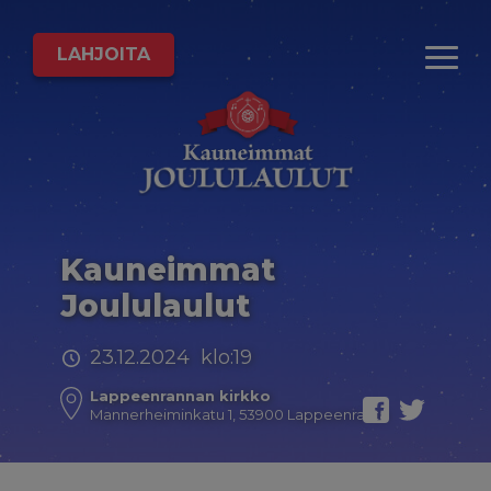
LAHJOITA
Kauneimmat
Joululaulut
23.12.2024 klo:19
Lappeenrannan kirkko
Mannerheiminkatu 1, 53900 Lappeenranta