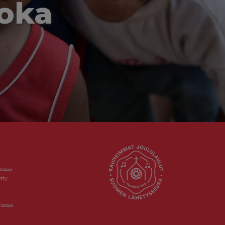
joka
massa
tty
massa