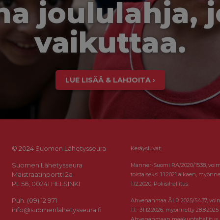
a joululahja, 
vaikuttaa.
LUE LISÄÄ & LAHJOITA ›
© 2024 Suomen Lähetysseura
Keräysluvat:
Suomen Lähetysseura
Manner-Suomi RA/2020/1538, voi
Maistraatinportti 2a
toistaiseksi 1.1.2021 alkaen, myönne
PL 56, 00241 HELSINKI
1.12.2020, Poliisihallitus.
Puh. (09) 12 971
Ahvenanmaa ÅLR 2025/5437, voi
info@suomenlahetysseura.fi
1.1.–31.12.2026, myönnetty 28.8.2025
Ahvenanmaan maakuntahallitus.