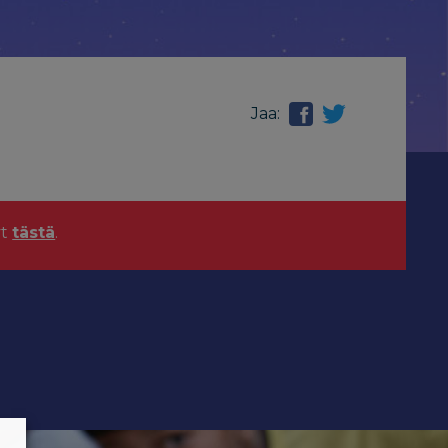
Jaa:
yt
tästä
.