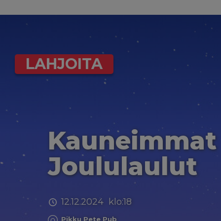
LAHJOITA
Kauneimmat
Joululaulut
12.12.2024 klo:18
Pikku Pete Pub