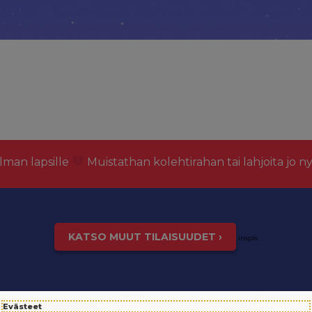
lman lapsille
Muistathan kolehtirahan tai lahjoita jo n
KATSO MUUT TILAISUUDET ›
inspis
Evästeet