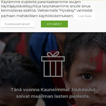
Käytämme evästeitä parantaaksemme sivujen
käyttäjäystävällisyyttä ja tarjotaksemme sinulle sinua
kiinnostavaa sisältöä. Valitsemalla "Hyväksy" varmistat
parhaan mahdollisen käyttökokemuksen.
Lue lisää
Evästeasetukset
HYVÄKSY
Tänä vuonna Kauneimmat Joululaulut
soivat maailman lasten puolesta.