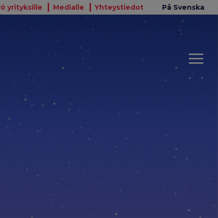
ö yrityksille
Medialle
Yhteystiedot
På Svenska