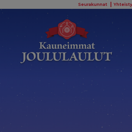
Seurakunnat
Yhteisty