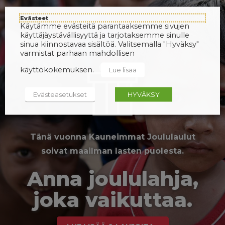
Evästeet
Käytämme evästeitä parantaaksemme sivujen
käyttäjäystävällisyyttä ja tarjotaksemme sinulle
sinua kiinnostavaa sisältöä. Valitsemalla "Hyväksy"
varmistat parhaan mahdollisen
käyttökokemuksen.
Lue lisää
Evästeasetukset
HYVÄKSY
Tänä vuonna Kauneimmat Joululaulut
soivat maailman lasten puolesta.
Anna joululahja,
joka vaikuttaa.