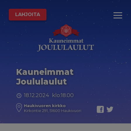
LAHJOITA
Kauneimmat
Joululaulut
18.12.2024 klo:18.00
Haukivuoren kirkko
Kirkontie 291, 51600 Haukivuori