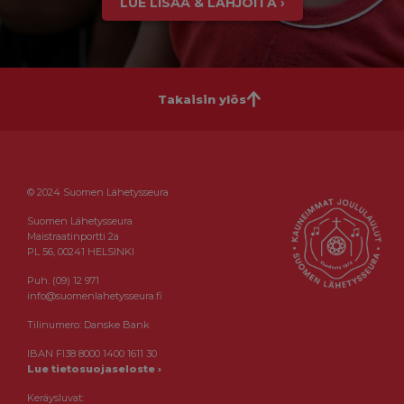
LUE LISÄÄ & LAHJOITA ›
Takaisin ylös
© 2024 Suomen Lähetysseura
Suomen Lähetysseura
Maistraatinportti 2a
PL 56, 00241 HELSINKI
Puh. (09) 12 971
info@suomenlahetysseura.fi
Tilinumero: Danske Bank
IBAN FI38 8000 1400 1611 30
Lue tietosuojaseloste ›
Keräysluvat: