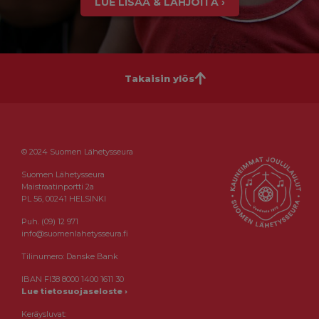
LUE LISÄÄ & LAHJOITA ›
Takaisin ylös
© 2024 Suomen Lähetysseura
Suomen Lähetysseura
Maistraatinportti 2a
PL 56, 00241 HELSINKI
Puh. (09) 12 971
info@suomenlahetysseura.fi
Tilinumero: Danske Bank
IBAN FI38 8000 1400 1611 30
Lue tietosuojaseloste ›
Keräysluvat: