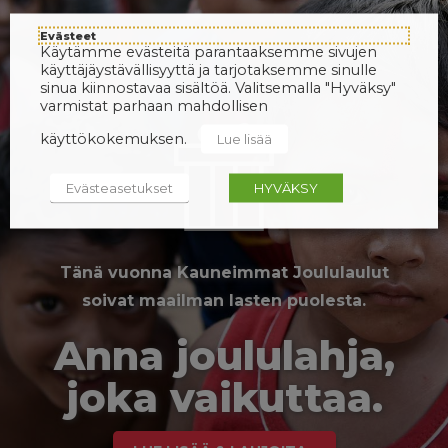
Evästeet
Käytämme evästeitä parantaaksemme sivujen
käyttäjäystävällisyyttä ja tarjotaksemme sinulle
sinua kiinnostavaa sisältöä. Valitsemalla "Hyväksy"
varmistat parhaan mahdollisen
käyttökokemuksen.
Lue lisää
Evästeasetukset
HYVÄKSY
Tänä vuonna Kauneimmat Joululaulut
soivat maailman lasten puolesta.
Anna joululahja,
joka vaikuttaa.