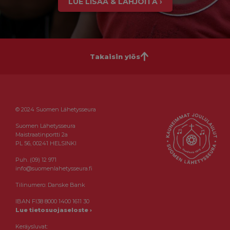
LUE LISÄÄ & LAHJOITA ›
Takaisin ylös
© 2024 Suomen Lähetysseura
Suomen Lähetysseura
Maistraatinportti 2a
PL 56, 00241 HELSINKI
Puh. (09) 12 971
info@suomenlahetysseura.fi
Tilinumero: Danske Bank
IBAN FI38 8000 1400 1611 30
Lue tietosuojaseloste ›
Keräysluvat: