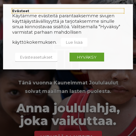
Evästeet
Käytämme evästeitä parantaaksemme sivujen
käyttäjäystävällisyyttä ja tarjotaksemme sinulle
sinua kiinnostavaa sisältöä. Valitsemalla "Hyväksy"
varmistat parhaan mahdollisen
käyttökokemuksen.
Lue lisää
Evästeasetukset
HYVÄKSY
Tänä vuonna Kauneimmat Joululaulut
soivat maailman lasten puolesta.
Anna joululahja,
joka vaikuttaa.