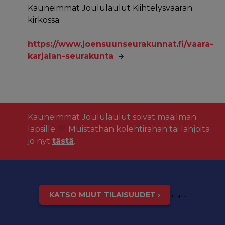
Kauneimmat Joululaulut Kiihtelysvaaran
kirkossa.
https://www.joensuunseurakunnat.fi/vaara-
karjalan-seurakunta
Kauneimmat Joululaulut soivat maailman
lapsille
Muistathan kolehtirahan tai lahjoita
jo nyt
tästä
.
KATSO MUUT TILAISUUDET ›
inspis