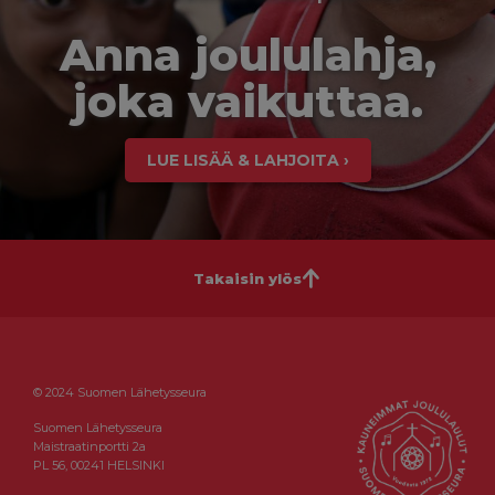
Anna joululahja,
joka vaikuttaa.
LUE LISÄÄ & LAHJOITA ›
Takaisin ylös
© 2024 Suomen Lähetysseura
Suomen Lähetysseura
Maistraatinportti 2a
PL 56, 00241 HELSINKI