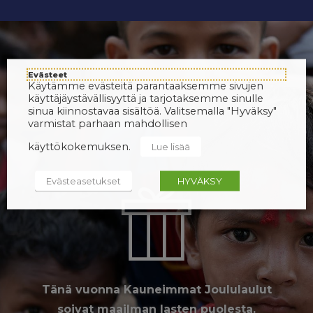
Evästeet
Käytämme evästeitä parantaaksemme sivujen
käyttäjäystävällisyyttä ja tarjotaksemme sinulle
sinua kiinnostavaa sisältöä. Valitsemalla "Hyväksy"
varmistat parhaan mahdollisen
käyttökokemuksen.
Lue lisää
Evästeasetukset
HYVÄKSY
Tänä vuonna Kauneimmat Joululaulut
soivat maailman lasten puolesta.