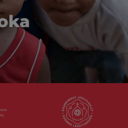
joka
massa
tty