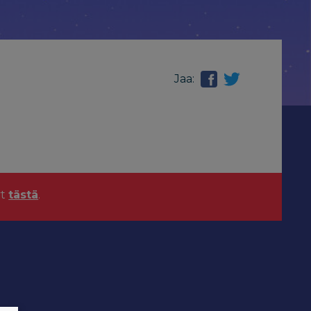
Jaa:
yt
tästä
.