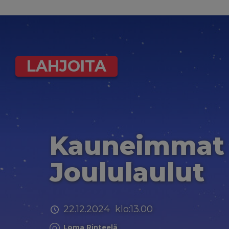
LAHJOITA
Kauneimmat
Joululaulut
22.12.2024 klo:13.00
Loma Rinteelä