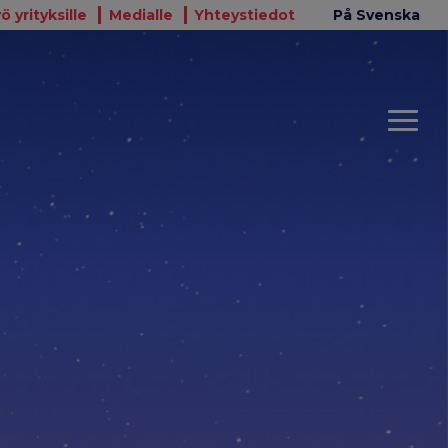
ö yrityksille
Medialle
Yhteystiedot
På Svenska