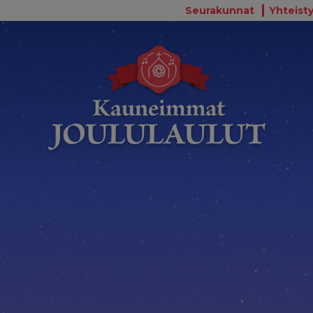
Seurakunnat
Yhteisty