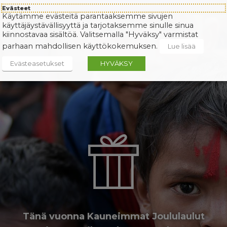
Evästeet
Käytämme evästeitä parantaaksemme sivujen
käyttäjäystävällisyyttä ja tarjotaksemme sinulle sinua
kiinnostavaa sisältöä. Valitsemalla "Hyväksy" varmistat
parhaan mahdollisen käyttökokemuksen.
Lue lisää
Evästeasetukset
HYVÄKSY
Tänä vuonna Kauneimmat Joululaulut