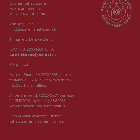
Suomen Lähetysseura
Maistraatinportti 2a
PL 56, 00241 HELSINKI
Puh. (09) 12 971
info@suomenlahetysseura.fi
Tilinumero: Danske Bank
IBAN FI38 8000 1400 1611 30
Lue tietosuojaseloste ›
Keräysluvat:
Manner-Suomi RA/2020/1538, voimassa
toistaiseksi 1.1.2021 alkaen, myönnetty
1.12.2020, Poliisihallitus.
Ahvenanmaa ÅLR 2025/5437, voimassa
1.1.–31.12.2026, myönnetty 28.8.2025
Ahvenanmaan maakuntahallitus.
Kerätyt varat käytetään Suomen
Lähetysseuran ulkomaantyöhön.