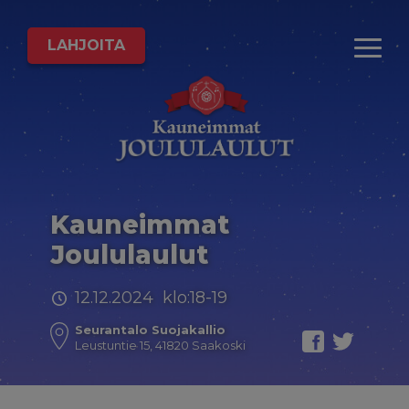
LAHJOITA
Kauneimmat
Joululaulut
12.12.2024 klo:18-19
Seurantalo Suojakallio
Leustuntie 15, 41820 Saakoski