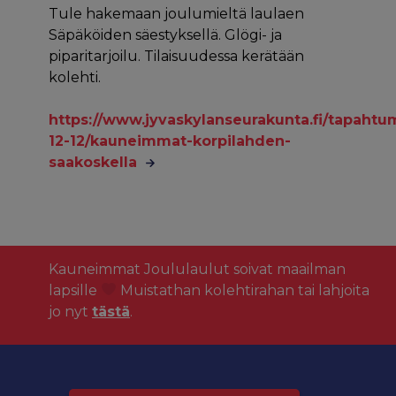
Tule hakemaan joulumieltä laulaen
Säpäköiden säestyksellä. Glögi- ja
piparitarjoilu. Tilaisuudessa kerätään
kolehti.
https://www.jyvaskylanseurakunta.fi/tapahtu
12-12/kauneimmat-korpilahden-
saakoskella
Kauneimmat Joululaulut soivat maailman
lapsille
Muistathan kolehtirahan tai lahjoita
jo nyt
tästä
.