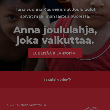
Tänä vuonna Kauneimmat Joululaulut
soivat maailman lasten puolesta.
Anna joululahja,
joka vaikuttaa.
LUE LISÄÄ & LAHJOITA ›
Takaisin ylös
© 2024 Suomen Lähetysseura