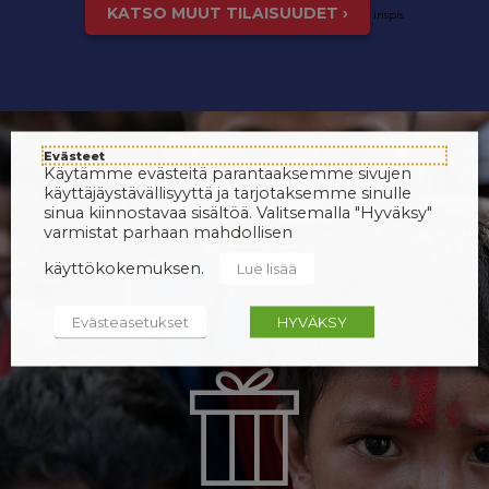
KATSO MUUT TILAISUUDET ›
inspis
Evästeet
Käytämme evästeitä parantaaksemme sivujen
käyttäjäystävällisyyttä ja tarjotaksemme sinulle
sinua kiinnostavaa sisältöä. Valitsemalla "Hyväksy"
varmistat parhaan mahdollisen
käyttökokemuksen.
Lue lisää
Evästeasetukset
HYVÄKSY