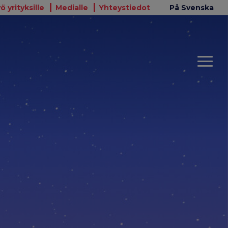
ö yrityksille
Medialle
Yhteystiedot
På Svenska