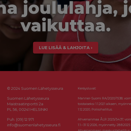
a joululahja, 
vaikuttaa.
LUE LISÄÄ & LAHJOITA ›
© 2024 Suomen Lähetysseura
Keräysluvat:
Suomen Lähetysseura
Manner-Suomi RA/2020/1538, voi
Maistraatinportti 2a
toistaiseksi 1.1.2021 alkaen, myönne
PL 56, 00241 HELSINKI
1.12.2020, Poliisihallitus.
Puh. (09) 12 971
Ahvenanmaa ÅLR 2025/5437, voi
info@suomenlahetysseura.fi
1.1.–31.12.2026, myönnetty 28.8.2025
Ahvenanmaan maakuntahallitus.