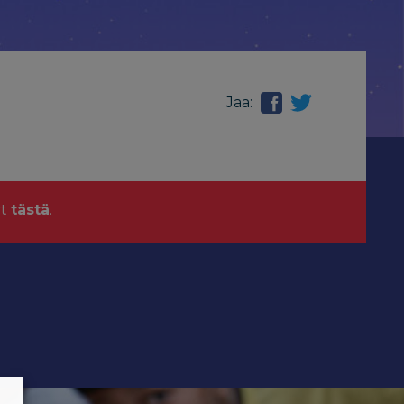
Jaa:
yt
tästä
.