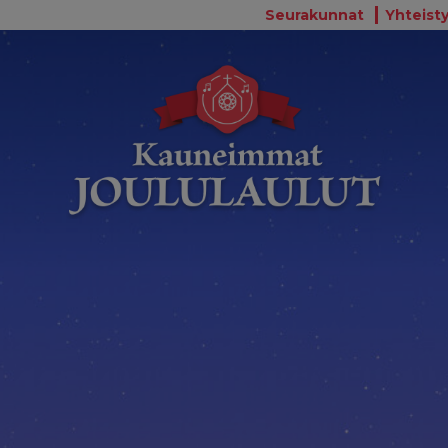
Seurakunnat
Yhteisty