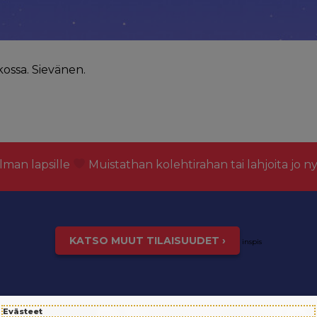
kossa. Sievänen.
lman lapsille
Muistathan kolehtirahan tai lahjoita jo n
KATSO MUUT TILAISUUDET ›
inspis
Evästeet