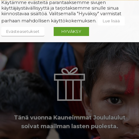
Käytämme evästeitä parantaaksemme sivujen
käyttäjäystävällisyyttä ja tarjotaksemme sinulle sinua
kiinnostavaa sisältöä. Valitsemalla "Hyväksy" varmistat
parhaan mahdollisen käyttökokemuksen.
Lue lisää
Evästeasetukset
HYVÄKSY
Tänä vuonna Kauneimmat Joululaulut
soivat maailman lasten puolesta.