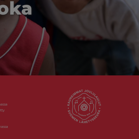
joka
massa
tty
massa