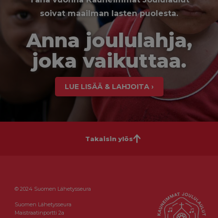
soivat maailman lasten puolesta.
Anna joululahja,
joka vaikuttaa.
LUE LISÄÄ & LAHJOITA ›
Takaisin ylös
© 2024 Suomen Lähetysseura
Suomen Lähetysseura
Maistraatinportti 2a