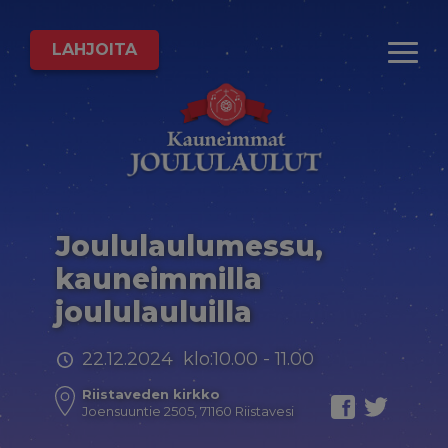
LAHJOITA
Joululaulumessu,
kauneimmilla
joululauluilla
22.12.2024 klo:10.00 - 11.00
Riistaveden kirkko
Joensuuntie 2505, 71160 Riistavesi