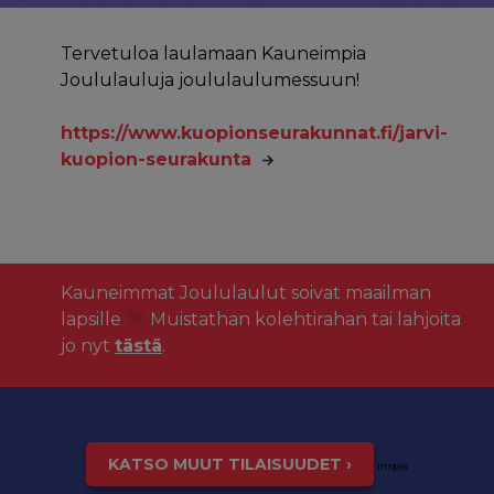
Tervetuloa laulamaan Kauneimpia
Joululauluja joululaulumessuun!
https://www.kuopionseurakunnat.fi/jarvi-
kuopion-seurakunta
Kauneimmat Joululaulut soivat maailman
lapsille
Muistathan kolehtirahan tai lahjoita
jo nyt
tästä
.
KATSO MUUT TILAISUUDET ›
inspis