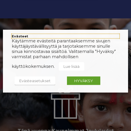
Evästeet
Käytämme evästeitä parantaaksemme sivujen
käyttäjäystävällisyyttä ja tarjotaksemme sinulle
sinua kiinnostavaa sisältöä. Valitsemalla "Hyväksy"
varmistat parhaan mahdollisen
käyttökokemuksen.
Lue lisää
Evästeasetukset
HYVÄKSY
Tänä vuonna Kauneimmat Joululaulut