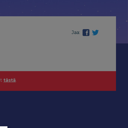
Jaa:
yt
tästä
.