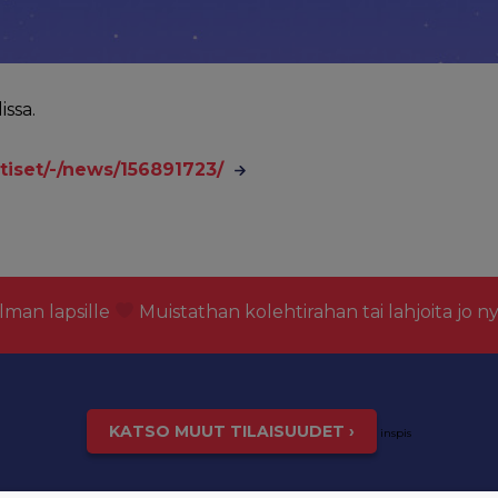
ssa.
tiset/-/news/156891723/
lman lapsille
Muistathan kolehtirahan tai lahjoita jo n
KATSO MUUT TILAISUUDET ›
inspis