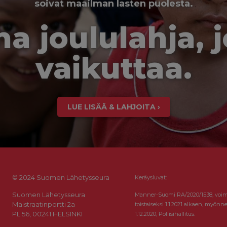
soivat maailman lasten puolesta.
a joululahja, 
vaikuttaa.
LUE LISÄÄ & LAHJOITA ›
© 2024 Suomen Lähetysseura
Keräysluvat:
Suomen Lähetysseura
Manner-Suomi RA/2020/1538, voi
Maistraatinportti 2a
toistaiseksi 1.1.2021 alkaen, myönne
PL 56, 00241 HELSINKI
1.12.2020, Poliisihallitus.