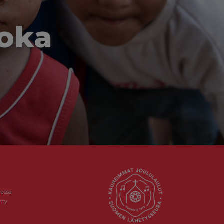
joka
massa
tty