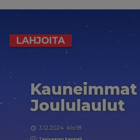
LAHJOITA
Kauneimmat
Joululaulut
3.12.2024 klo:18
Tavivaaran kappeli