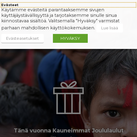
Evästeet
Käytämme evästeitä parantaaksemme sivujen
käyttäjäystävällisyyttä ja tarjotaksemme sinulle sinua
kiinnostavaa sisältöä. Valitsemalla "Hyväksy" varmistat
parhaan mahdollisen käyttökokemuksen.
Lue lisää
Evästeasetukset
HYVÄKSY
Tänä vuonna Kauneimmat Joululaulut