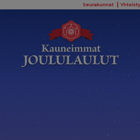
Seurakunnat
Yhteisty