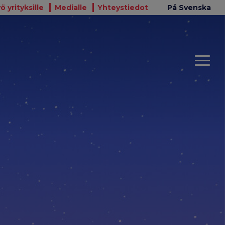
ö yrityksille
Medialle
Yhteystiedot
På Svenska