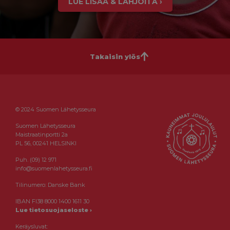
LUE LISÄÄ & LAHJOITA ›
Takaisin ylös
© 2024 Suomen Lähetysseura
Suomen Lähetysseura
Maistraatinportti 2a
PL 56, 00241 HELSINKI
Puh. (09) 12 971
info@suomenlahetysseura.fi
Tilinumero: Danske Bank
IBAN FI38 8000 1400 1611 30
Lue tietosuojaseloste ›
Keräysluvat: