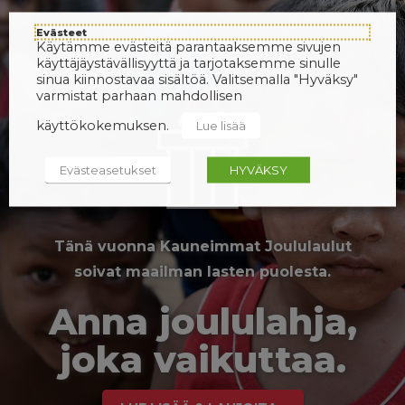
Evästeet
Käytämme evästeitä parantaaksemme sivujen
käyttäjäystävällisyyttä ja tarjotaksemme sinulle
sinua kiinnostavaa sisältöä. Valitsemalla "Hyväksy"
varmistat parhaan mahdollisen
käyttökokemuksen.
Lue lisää
Evästeasetukset
HYVÄKSY
Tänä vuonna Kauneimmat Joululaulut
soivat maailman lasten puolesta.
Anna joululahja,
joka vaikuttaa.