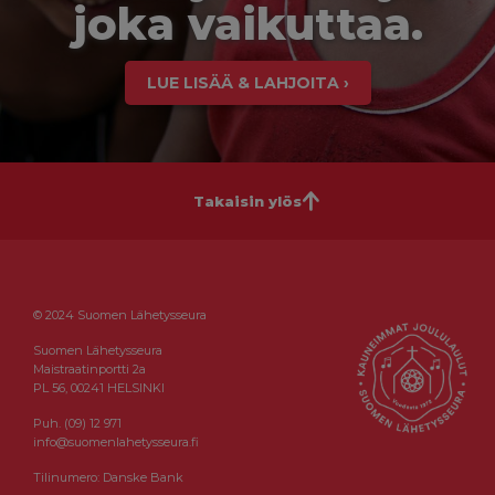
joka vaikuttaa.
LUE LISÄÄ & LAHJOITA ›
Takaisin ylös
© 2024 Suomen Lähetysseura
Suomen Lähetysseura
Maistraatinportti 2a
PL 56, 00241 HELSINKI
Puh. (09) 12 971
info@suomenlahetysseura.fi
Tilinumero: Danske Bank