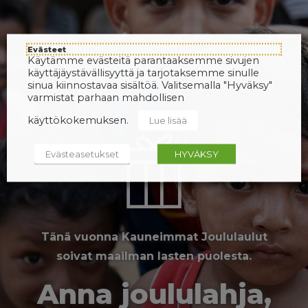
Evästeet
Käytämme evästeitä parantaaksemme sivujen
käyttäjäystävällisyyttä ja tarjotaksemme sinulle
sinua kiinnostavaa sisältöä. Valitsemalla "Hyväksy"
varmistat parhaan mahdollisen
käyttökokemuksen.
Lue lisää
Evästeasetukset
HYVÄKSY
Tänä vuonna Kauneimmat Joululaulut
soivat maailman lasten puolesta.
Anna joululahja,