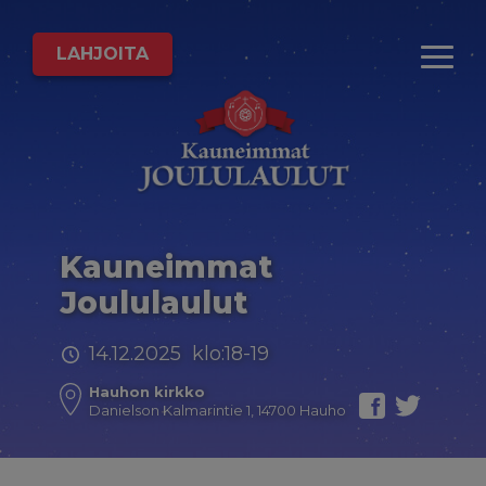
LAHJOITA
Kauneimmat
Joululaulut
14.12.2025 klo:18-19
Hauhon kirkko
Danielson Kalmarintie 1, 14700 Hauho