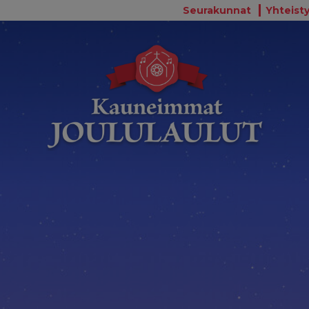
Seurakunnat
Yhteisty