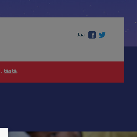
Jaa:
yt
tästä
.