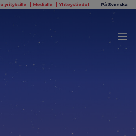
ö yrityksille
Medialle
Yhteystiedot
På Svenska