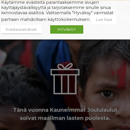
Käytämme evästeitä parantaaksemme sivujen
käyttäjäystävällisyyttä ja tarjotaksemme sinulle sinua
kiinnostavaa sisältöä. Valitsemalla "Hyväksy" varmistat
parhaan mahdollisen käyttökokemuksen.
Lue lisää
Evästeasetukset
HYVÄKSY
Tänä vuonna Kauneimmat Joululaulut
soivat maailman lasten puolesta.