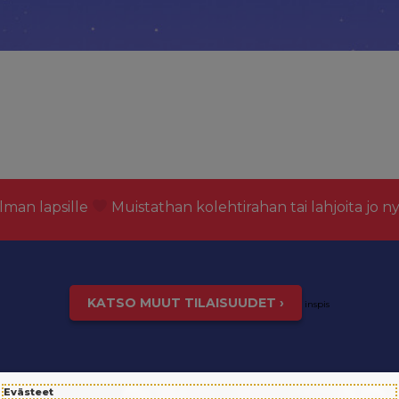
lman lapsille
Muistathan kolehtirahan tai lahjoita jo n
KATSO MUUT TILAISUUDET ›
inspis
Evästeet