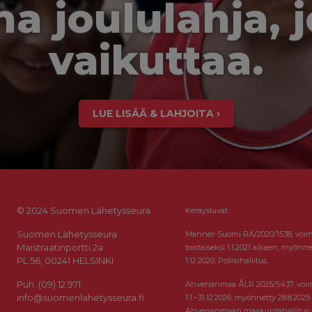
a joululahja, 
vaikuttaa.
LUE LISÄÄ & LAHJOITA ›
© 2024 Suomen Lähetysseura
Keräysluvat:
Suomen Lähetysseura
Manner-Suomi RA/2020/1538, voi
Maistraatinportti 2a
toistaiseksi 1.1.2021 alkaen, myönne
PL 56, 00241 HELSINKI
1.12.2020, Poliisihallitus.
Puh. (09) 12 971
Ahvenanmaa ÅLR 2025/5437, voi
info@suomenlahetysseura.fi
1.1.–31.12.2026, myönnetty 28.8.2025
Ahvenanmaan maakuntahallitus.