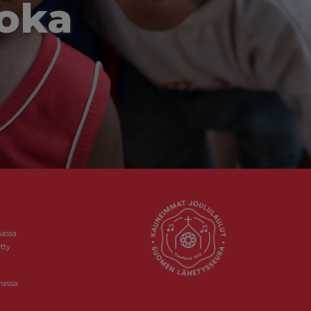
joka
massa
tty
massa