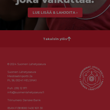
LUE LISÄÄ & LAHJOITA ›
Takaisin ylös
© 2024 Suomen Lähetysseura
Suomen Lähetysseura
Maistraatinportti 2a
PL 56, 00241 HELSINKI
Puh. (09) 12 971
info@suomenlahetysseura.fi
Tilinumero: Danske Bank
IBAN FI38 8000 1400 1611 30