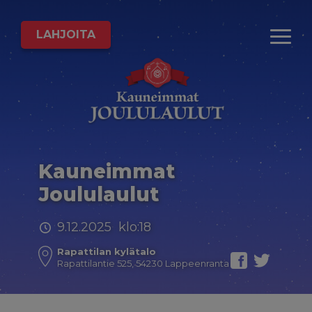
LAHJOITA
Kauneimmat
Joululaulut
9.12.2025 klo:18
Rapattilan kylätalo
Rapattilantie 525, 54230 Lappeenranta