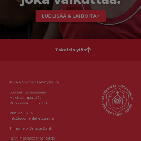
LUE LISÄÄ & LAHJOITA ›
Takaisin ylös
© 2024 Suomen Lähetysseura
Suomen Lähetysseura
Maistraatinportti 2a
PL 56, 00241 HELSINKI
Puh. (09) 12 971
info@suomenlahetysseura.fi
Tilinumero: Danske Bank
IBAN FI38 8000 1400 1611 30