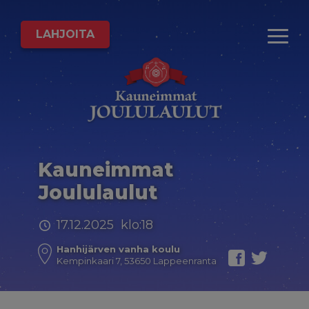
LAHJOITA
Kauneimmat
Joululaulut
17.12.2025 klo:18
Hanhijärven vanha koulu
Kempinkaari 7, 53650 Lappeenranta