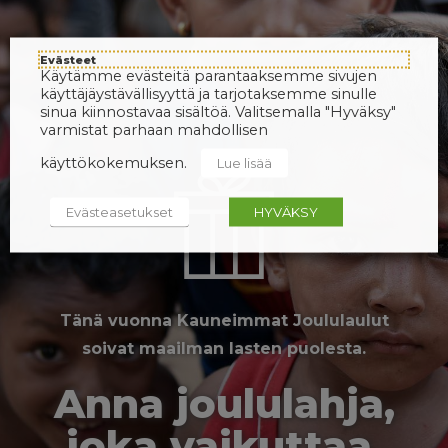
Evästeet
Käytämme evästeitä parantaaksemme sivujen
käyttäjäystävällisyyttä ja tarjotaksemme sinulle
sinua kiinnostavaa sisältöä. Valitsemalla "Hyväksy"
varmistat parhaan mahdollisen
käyttökokemuksen.
Lue lisää
Evästeasetukset
HYVÄKSY
Tänä vuonna Kauneimmat Joululaulut
soivat maailman lasten puolesta.
Anna joululahja,
joka vaikuttaa.