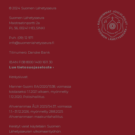
© 2024 Suomen Lähetysseura
Suomen Lähetysseura
Maistraatinportti 2a
PL 56, 00241 HELSINKI
Puh. (09) 12 971
info@suomenlahetysseura.fi
Tilinumero: Danske Bank
IBAN FI38 8000 1400 1611 30
Lue tietosuojaseloste ›
Keräysluvat:
Manner-Suomi RA/2020/1538, voimassa
toistaiseksi 1.1.2021 alkaen, myönnetty
1.12.2020, Poliisihallitus.
Ahvenanmaa ÅLR 2025/5437, voimassa
1.1.–31.12.2026, myönnetty 28.8.2025
Ahvenanmaan maakuntahallitus.
Kerätyt varat käytetään Suomen
Lähetysseuran ulkomaantyöhön.