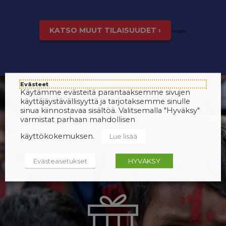
KATSO MUUT TILAISUUDET ›
inspis
Evästeet
Käytämme evästeitä parantaaksemme sivujen
käyttäjäystävällisyyttä ja tarjotaksemme sinulle
sinua kiinnostavaa sisältöä. Valitsemalla "Hyväksy"
varmistat parhaan mahdollisen
käyttökokemuksen.
Lue lisää
Evästeasetukset
HYVÄKSY