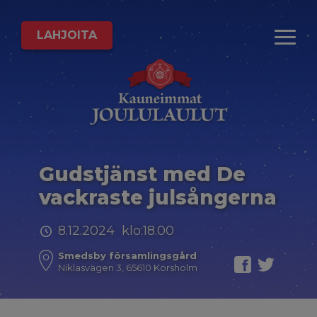
LAHJOITA
Gudstjänst med De
vackraste julsångerna
8.12.2024 klo:18.00
Smedsby församlingsgård
Niklasvägen 3, 65610 Korsholm