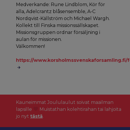
Medverkande: Rune Lindblom, Kör för
alla, Adelcrantz blåsensemble, A-C
Nordqvist-Källström och Michael Wargh.
Kollekt till Finska missionssällskapet.
Missionsgruppen ordnar försäljning i
aulan för missionen.
Välkommen!
https://www.korsholmssvenskaforsamling.fi/f
Kauneimmat Joululaulut soivat maailman
lapsille
Muistathan kolehtirahan tai lahjoita
jo nyt
tästä
.