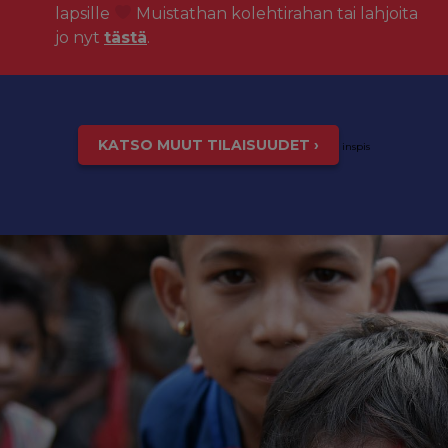
lapsille
Muistathan kolehtirahan tai lahjoita
jo nyt
tästä
.
KATSO MUUT TILAISUUDET ›
inspis