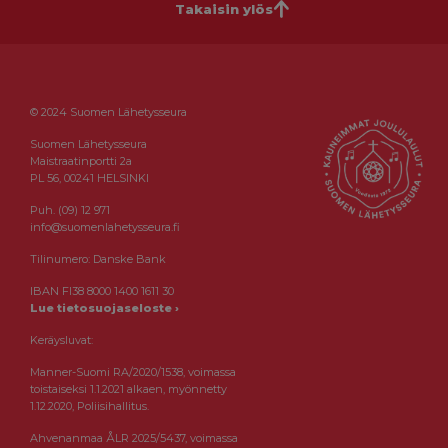
Takaisin ylös
© 2024 Suomen Lähetysseura
Suomen Lähetysseura
Maistraatinportti 2a
PL 56, 00241 HELSINKI
Puh. (09) 12 971
info@suomenlahetysseura.fi
Tilinumero: Danske Bank
IBAN FI38 8000 1400 1611 30
Lue tietosuojaseloste ›
Keräysluvat:
Manner-Suomi RA/2020/1538, voimassa
toistaiseksi 1.1.2021 alkaen, myönnetty
1.12.2020, Poliisihallitus.
Ahvenanmaa ÅLR 2025/5437, voimassa