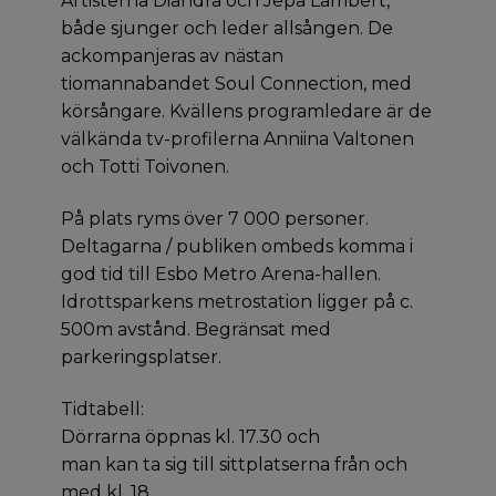
Artisterna Diandra och Jepa Lambert,
både sjunger och leder allsången. De
ackompanjeras av nästan
tiomannabandet Soul Connection, med
körsångare. Kvällens programledare är de
välkända tv-profilerna Anniina Valtonen
och Totti Toivonen.
På plats ryms över 7 000 personer.
Deltagarna / publiken ombeds komma i
god tid till Esbo Metro Arena-hallen.
Idrottsparkens metrostation ligger på c.
500m avstånd. Begränsat med
parkeringsplatser.
Tidtabell:
Dörrarna öppnas kl. 17.30 och
man kan ta sig till sittplatserna från och
med kl. 18.