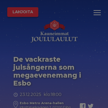
LAHJOITA
De vackraste
julsångerna som
megaevenemang i
Esbo
23.12.2025 klo:18:00
Esbo Metro Arena-hallen
Idrottsparksvägen 3, 02200 Esbo