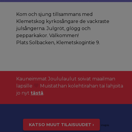
Kom och sjung tillsammans med
Klemetskog kyrkosångare de vackraste
julsångerna. Julgröt, glögg och
pepparkakor. Välkommen!
Plats Solbacken, Klemetskogintie 9.
Kauneimmat Joululaulut soivat maailman
lapsille
Muistathan kolehtirahan tai lahjoita
jo nyt
tästä
.
KATSO MUUT TILAISUUDET ›
inspis