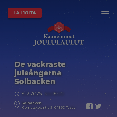
LAHJOITA
De vackraste
julsångerna
Solbacken
9.12.2025 klo:18.00
Solbacken
Klemetskogintie 9, 04360 Tusby