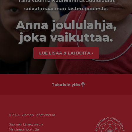
Tänä vuonna Kauneimmat Joululaulut
soivat maailman lasten puolesta.
Anna joululahja,
joka vaikuttaa.
LUE LISÄÄ & LAHJOITA ›
Takaisin ylös
© 2024 Suomen Lähetysseura
Suomen Lähetysseura
Maistraatinportti 2a