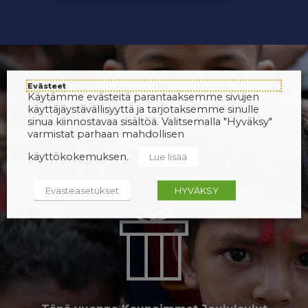
Evästeet
Käytämme evästeitä parantaaksemme sivujen
käyttäjäystävällisyyttä ja tarjotaksemme sinulle
sinua kiinnostavaa sisältöä. Valitsemalla "Hyväksy"
varmistat parhaan mahdollisen
käyttökokemuksen.
Lue lisää
Evästeasetukset
HYVÄKSY