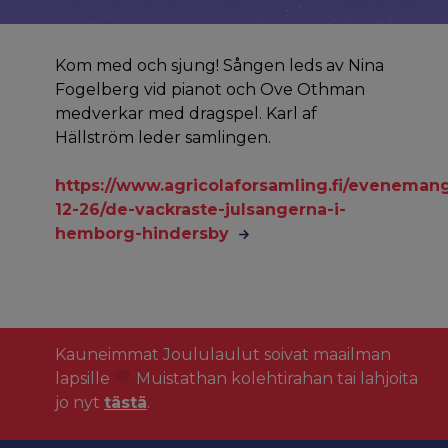
Kom med och sjung! Sången leds av Nina
Fogelberg vid pianot och Ove Othman
medverkar med dragspel. Karl af
Hällström leder samlingen.
https://www.agricolaforsamling.fi/eveneman
12-26/de-vackraste-julsangerna-i-
hemborg-hindersby
Kauneimmat Joululaulut soivat maailman
lapsille
Muistathan kolehtirahan tai lahjoita
jo nyt
tästä
.