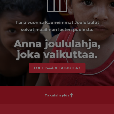
Tänä vuonna Kauneimmat Joululaulut
soivat maailman lasten puolesta.
Anna joululahja,
joka vaikuttaa.
LUE LISÄÄ & LAHJOITA ›
Takaisin ylös