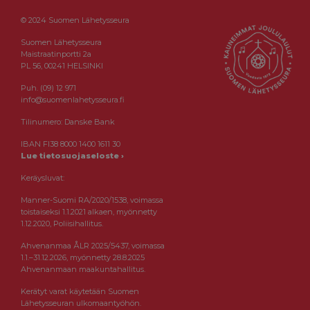
© 2024 Suomen Lähetysseura
Suomen Lähetysseura
Maistraatinportti 2a
PL 56, 00241 HELSINKI
Puh. (09) 12 971
info@suomenlahetysseura.fi
Tilinumero: Danske Bank
IBAN FI38 8000 1400 1611 30
Lue tietosuojaseloste ›
Keräysluvat:
Manner-Suomi RA/2020/1538, voimassa
toistaiseksi 1.1.2021 alkaen, myönnetty
1.12.2020, Poliisihallitus.
Ahvenanmaa ÅLR 2025/5437, voimassa
1.1.–31.12.2026, myönnetty 28.8.2025
Ahvenanmaan maakuntahallitus.
Kerätyt varat käytetään Suomen
Lähetysseuran ulkomaantyöhön.