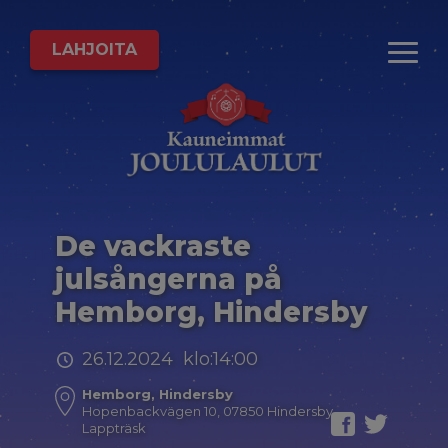
LAHJOITA
De vackraste
julsångerna på
Hemborg, Hindersby
26.12.2024 klo:14:00
Hemborg, Hindersby
Hopenbackvägen 10, 07850 Hindersby
Lappträsk