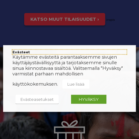
KATSO MUUT TILAISUUDET ›
inspis
Evästeet
Käytämme evästeitä parantaaksemme sivujen
käyttäjäystävällisyyttä ja tarjotaksemme sinulle
sinua kiinnostavaa sisältöä. Valitsemalla "Hyväksy"
varmistat parhaan mahdollisen
käyttökokemuksen.
Lue lisää
Evästeasetukset
HYVÄKSY