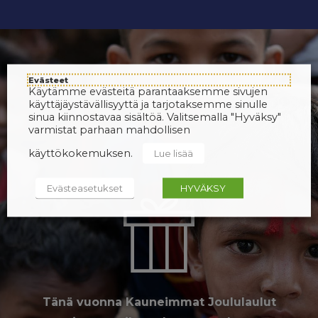
Evästeet
Käytämme evästeitä parantaaksemme sivujen
käyttäjäystävällisyyttä ja tarjotaksemme sinulle
sinua kiinnostavaa sisältöä. Valitsemalla "Hyväksy"
varmistat parhaan mahdollisen
käyttökokemuksen.
Lue lisää
Evästeasetukset
HYVÄKSY
Tänä vuonna Kauneimmat Joululaulut