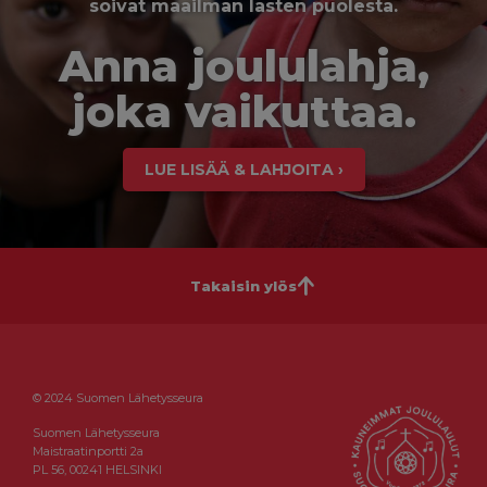
soivat maailman lasten puolesta.
Anna joululahja,
joka vaikuttaa.
LUE LISÄÄ & LAHJOITA ›
Takaisin ylös
© 2024 Suomen Lähetysseura
Suomen Lähetysseura
Maistraatinportti 2a
PL 56, 00241 HELSINKI