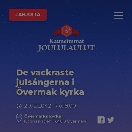
LAHJOITA
De vackraste
julsångerna i
Övermak kyrka
20.12.2042 klo:19.00
Övermarks kyrka
Korsnäsvägen 1, 64610 Övermark