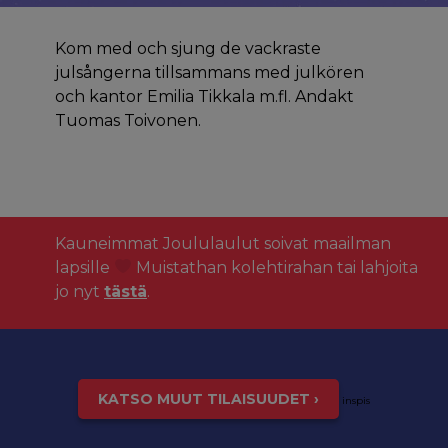
Kom med och sjung de vackraste
julsångerna tillsammans med julkören
och kantor Emilia Tikkala m.fl. Andakt
Tuomas Toivonen.
Kauneimmat Joululaulut soivat maailman
lapsille
Muistathan kolehtirahan tai lahjoita
jo nyt
tästä
.
KATSO MUUT TILAISUUDET ›
inspis