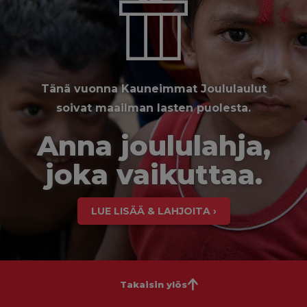
Tänä vuonna Kauneimmat Joululaulut
soivat maailman lasten puolesta.
Anna joululahja,
joka vaikuttaa.
LUE LISÄÄ & LAHJOITA ›
Takaisin ylös