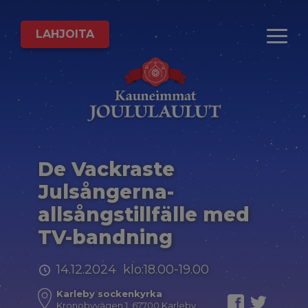
LAHJOITA
De Vackraste
Julsångerna-
allsångstillfälle med
TV-bandning
14.12.2024 klo:18.00-19.00
Karleby sockenkyrka
Kronobyvägen 1, 67700 Karleby