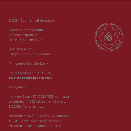
© 2024 Suomen Lähetysseura
Suomen Lähetysseura
Maistraatinportti 2a
PL 56, 00241 HELSINKI
Puh. (09) 12 971
info@suomenlahetysseura.fi
Tilinumero: Danske Bank
IBAN FI38 8000 1400 1611 30
Lue tietosuojaseloste ›
Keräysluvat:
Manner-Suomi RA/2020/1538, voimassa
toistaiseksi 1.1.2021 alkaen, myönnetty
1.12.2020, Poliisihallitus.
Ahvenanmaa ÅLR 2025/5437, voimassa
1.1.–31.12.2026, myönnetty 28.8.2025
Ahvenanmaan maakuntahallitus.