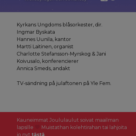
Kyrkans Ungdoms blåsorkester, dir.
Ingmar Byskata
Hannes Uunila, kantor
Martti Laitinen, organist
Charlotte Stefansson-Myrskog & Jani
Koivusalo, konferencierer
Annica Smeds, andakt
TV-sändning på julaftonen på Yle Fem.
Kauneimmat Joululaulut soivat maailman
lapsille
Muistathan kolehtirahan tai lahjoita
jo nyt
tästä
.