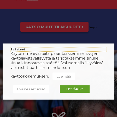
KATSO MUUT TILAISUUDET ›
inspis
Evästeet
Käytämme evästeitä parantaaksemme sivujen
käyttäjäystävällisyyttä ja tarjotaksemme sinulle
sinua kiinnostavaa sisältöä. Valitsemalla "Hyväksy"
varmistat parhaan mahdollisen
käyttökokemuksen.
Lue lisää
Evästeasetukset
HYVÄKSY