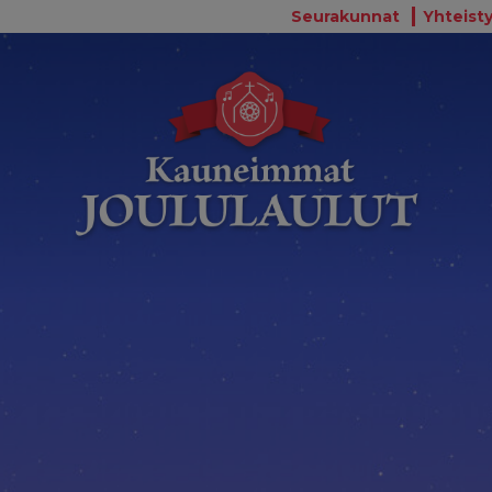
Seurakunnat
Yhteisty