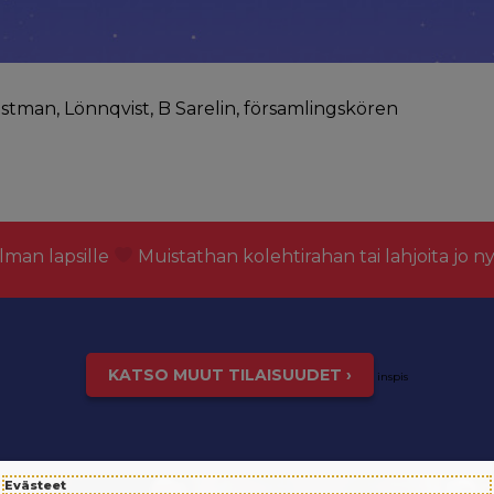
stman, Lönnqvist, B Sarelin, församlingskören
lman lapsille
Muistathan kolehtirahan tai lahjoita jo n
KATSO MUUT TILAISUUDET ›
inspis
Evästeet