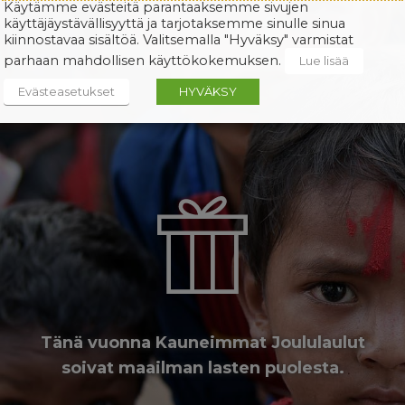
Käytämme evästeitä parantaaksemme sivujen
käyttäjäystävällisyyttä ja tarjotaksemme sinulle sinua
kiinnostavaa sisältöä. Valitsemalla "Hyväksy" varmistat
parhaan mahdollisen käyttökokemuksen.
Lue lisää
Evästeasetukset
HYVÄKSY
Tänä vuonna Kauneimmat Joululaulut
soivat maailman lasten puolesta.