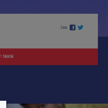
Jaa:
yt
tästä
.