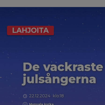
LAHJOITA
De vackraste
julsångerna
22.12.2024 klo:18
Munsala kyrka