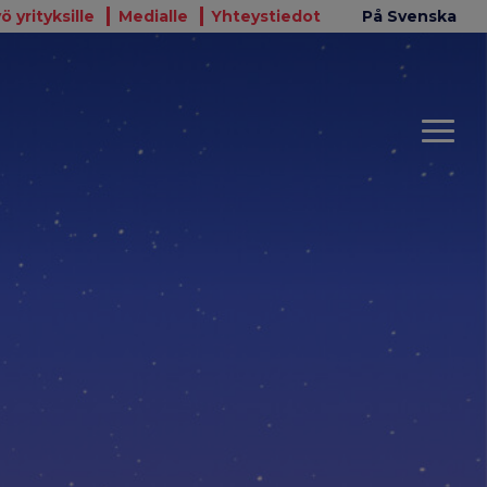
ö yrityksille
Medialle
Yhteystiedot
På Svenska