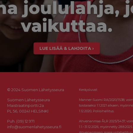
a joululahja, 
vaikuttaa.
LUE LISÄÄ & LAHJOITA ›
© 2024 Suomen Lähetysseura
Keräysluvat:
Suomen Lähetysseura
Manner-Suomi RA/2020/1538, voi
Maistraatinportti 2a
toistaiseksi 1.1.2021 alkaen, myönne
PL 56, 00241 HELSINKI
1.12.2020, Poliisihallitus.
Puh. (09) 12 971
Ahvenanmaa ÅLR 2025/5437, voi
info@suomenlahetysseura.fi
1.1.–31.12.2026, myönnetty 28.8.2025
Ahvenanmaan maakuntahallitus.