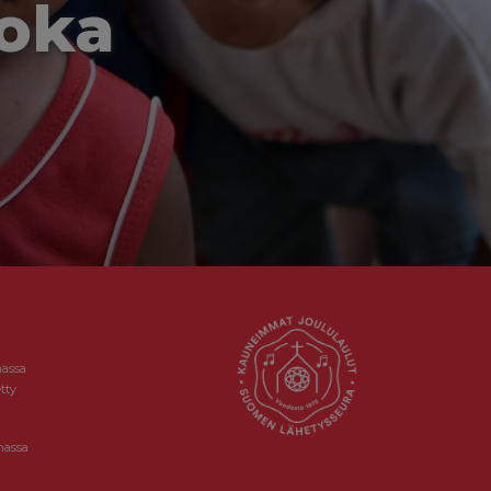
joka
massa
tty
massa