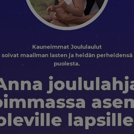
Kauneimmat Joululaulut
soivat maailman lasten ja heidän perheidensä
puolesta.
Anna joululahj
oimmassa ase
oleville lapsille