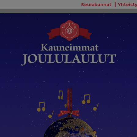
Seurakunnat
Yhteisty