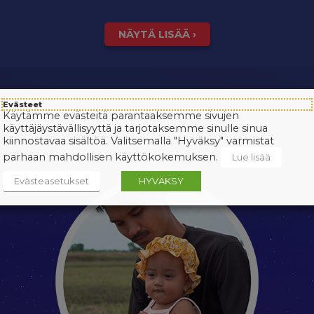
NÄYTÄ LISÄÄ ›
Evästeet
Käytämme evästeitä parantaaksemme sivujen
käyttäjäystävällisyyttä ja tarjotaksemme sinulle sinua
kiinnostavaa sisältöä. Valitsemalla "Hyväksy" varmistat
parhaan mahdollisen käyttökokemuksen.
Lue lisää
Evästeasetukset
HYVÄKSY