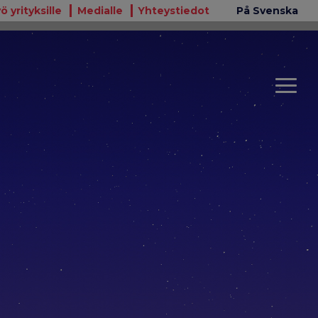
ö yrityksille
Medialle
Yhteystiedot
På Svenska