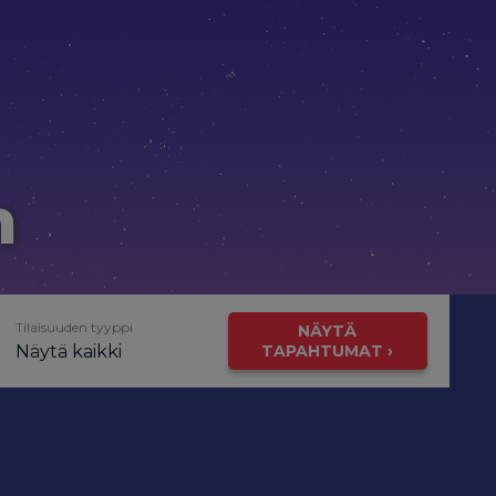
n
Tilaisuuden tyyppi
NÄYTÄ
Näytä kaikki
TAPAHTUMAT ›