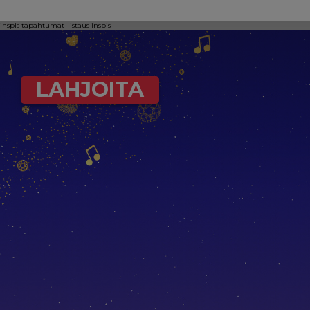
inspis
tapahtumat_listaus
inspis
LAHJOITA