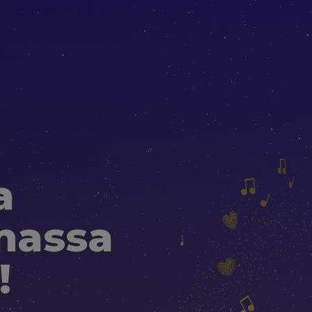
a
massa
!