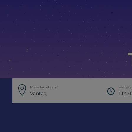
Missä lauletaan?
Valitse