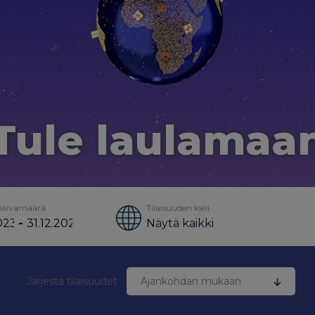
Tule laulamaa
 päivämäärä
Tilaisuuden kieli
-
Näytä kaikki
Järjestä tilaisuudet
Ajankohdan mukaan