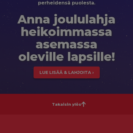
perheidensä puolesta.
Anna joululahja
heikoimmassa
asemassa
oleville lapsille!
LUE LISÄÄ & LAHJOITA ›
Takaisin ylös