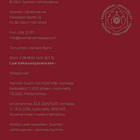
© 2024 Suomen Lähetysseura
Suomen Lähetysseura
Maistraatinportti 2a
PL 56, 00241 HELSINKI
Puh. (09) 12 971
info@suomenlahetysseura.fi
Tilinumero: Danske Bank
IBAN FI38 8000 1400 1611 30
Lue tietosuojaseloste ›
Keräysluvat:
Manner-Suomi RA/2020/1538, voimassa
toistaiseksi 1.1.2021 alkaen, myönnetty
1.12.2020, Poliisihallitus.
Ahvenanmaa ÅLR 2025/5437, voimassa
1.1.–31.12.2026, myönnetty 28.8.2025
Ahvenanmaan maakuntahallitus.
Kerätyt varat käytetään Suomen
Lähetysseuran ulkomaantyöhön.