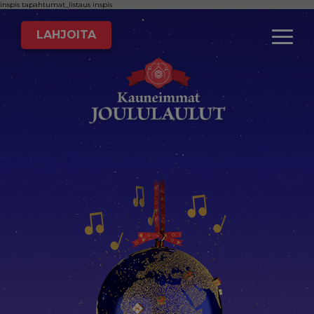
inspis
tapahtumat_listaus
inspis
LAHJOITA