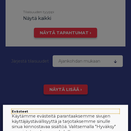
Tilaisuuden tyyppi
Näytä kaikki
NÄYTÄ TAPAHTUMAT ›
Järjestä tilaisuudet
Ajankohdan mukaan
NÄYTÄ LISÄÄ ›
Evästeet
Käytämme evästeitä parantaaksemme sivujen
käyttäjäystävällisyyttä ja tarjotaksemme sinulle
sinua kiinnostavaa sisältöä. Valitsemalla "Hyväksy"