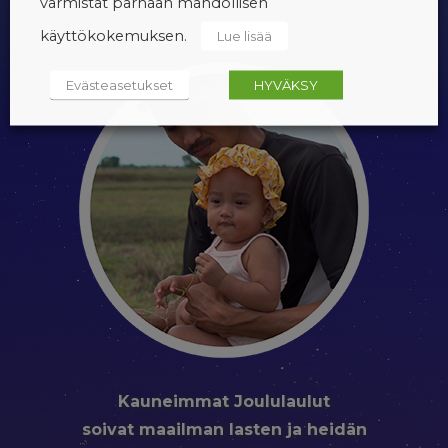
varmistat parhaan mahdollisen
käyttökokemuksen.
Lue lisää
Evästeasetukset
HYVÄKSY
Kauneimmat Joululaulut
soivat maailman lasten ja heidän