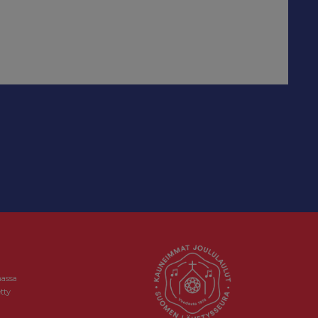
massa
tty