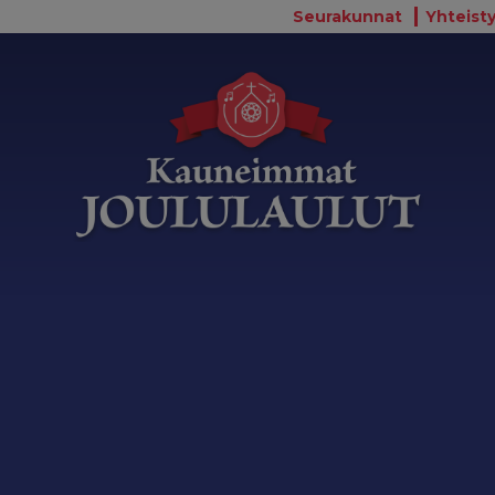
Seurakunnat
Yhteisty