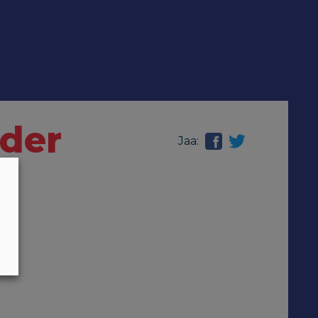
nder
Jaa: