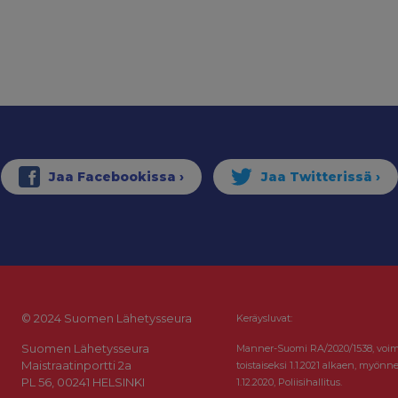
© 2024 Suomen Lähetysseura
Keräysluvat:
Suomen Lähetysseura
Manner-Suomi RA/2020/1538, voi
Maistraatinportti 2a
toistaiseksi 1.1.2021 alkaen, myönne
PL 56, 00241 HELSINKI
1.12.2020, Poliisihallitus.