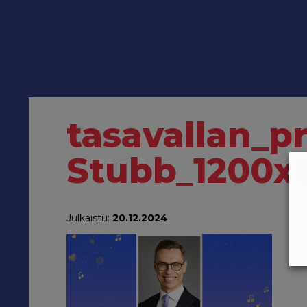
tasavallan_p
Stubb_1200x
Julkaistu:
20.12.2024