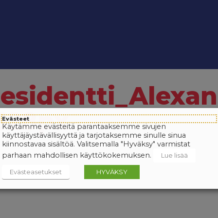
residentti_Alexa
628px
Evästeet
Käytämme evästeitä parantaaksemme sivujen
käyttäjäystävällisyyttä ja tarjotaksemme sinulle sinua
kiinnostavaa sisältöä. Valitsemalla "Hyväksy" varmistat
parhaan mahdollisen käyttökokemuksen.
Lue lisää
Evästeasetukset
HYVÄKSY