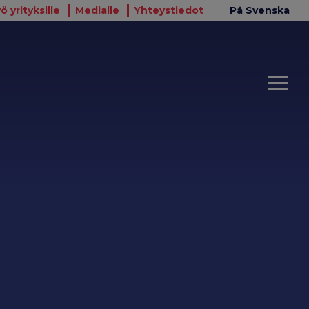
ö yrityksille
Medialle
Yhteystiedot
På Svenska