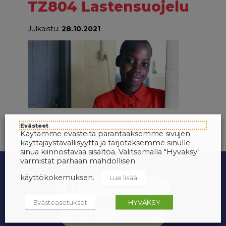
TZ804 Lastensuojelu
Julkaistu:
28.10.2021
Evästeet
Käytämme evästeitä parantaaksemme sivujen
käyttäjäystävällisyyttä ja tarjotaksemme sinulle
sinua kiinnostavaa sisältöä. Valitsemalla "Hyväksy"
varmistat parhaan mahdollisen
käyttökokemuksen.
Lue lisää
Evästeasetukset
HYVÄKSY