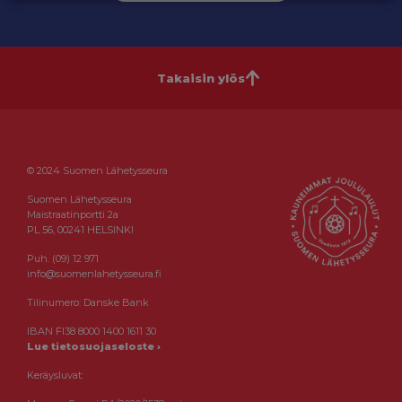
Takaisin ylös
© 2024 Suomen Lähetysseura
Suomen Lähetysseura
Maistraatinportti 2a
PL 56, 00241 HELSINKI
Puh. (09) 12 971
info@suomenlahetysseura.fi
Tilinumero: Danske Bank
IBAN FI38 8000 1400 1611 30
Lue tietosuojaseloste ›
Keräysluvat: