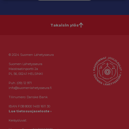
Takaisin ylös
© 2024 Suomen Lähetysseura
Suomen Lähetysseura
Maistraatinportti 2a
PL 56, 00241 HELSINKI
Puh. (09) 12 971
info@suomenlahetysseura.fi
Tilinumero: Danske Bank
IBAN FI38 8000 1400 1611 30
Lue tietosuojaseloste ›
Keräysluvat: