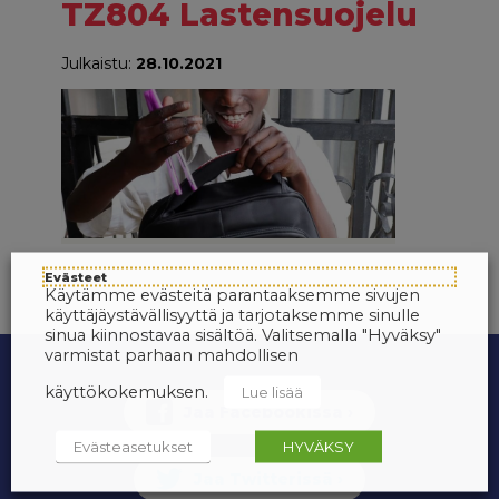
TZ804 Lastensuojelu
Julkaistu:
28.10.2021
Evästeet
Käytämme evästeitä parantaaksemme sivujen
käyttäjäystävällisyyttä ja tarjotaksemme sinulle
sinua kiinnostavaa sisältöä. Valitsemalla "Hyväksy"
varmistat parhaan mahdollisen
käyttökokemuksen.
Lue lisää
Evästeasetukset
HYVÄKSY