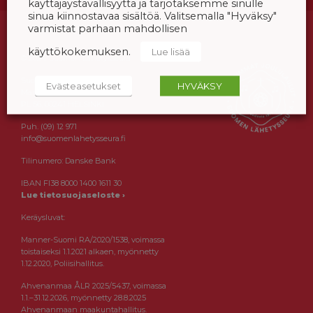
käyttäjäystävällisyyttä ja tarjotaksemme sinulle
sinua kiinnostavaa sisältöä. Valitsemalla "Hyväksy"
varmistat parhaan mahdollisen
käyttökokemuksen.
Lue lisää
© 2024 Suomen Lähetysseura
Suomen Lähetysseura
Evästeasetukset
HYVÄKSY
Maistraatinportti 2a
PL 56, 00241 HELSINKI
Puh. (09) 12 971
info@suomenlahetysseura.fi
Tilinumero: Danske Bank
IBAN FI38 8000 1400 1611 30
Lue tietosuojaseloste ›
Keräysluvat:
Manner-Suomi RA/2020/1538, voimassa
toistaiseksi 1.1.2021 alkaen, myönnetty
1.12.2020, Poliisihallitus.
Ahvenanmaa ÅLR 2025/5437, voimassa
1.1.–31.12.2026, myönnetty 28.8.2025
Ahvenanmaan maakuntahallitus.