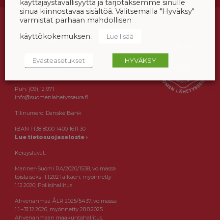
käyttäjäystävällisyyttä ja tarjotaksemme sinulle
sinua kiinnostavaa sisältöä. Valitsemalla "Hyväksy"
varmistat parhaan mahdollisen
käyttökokemuksen.
Lue lisää
© 2024 Suomen Lähetysseura
Suomen Lähetysseura
Evästeasetukset
HYVÄKSY
Maistraatinportti 2a
PL 56, 00241 HELSINKI
Puh. (09) 12 971
info@suomenlahetysseura.fi
Tilinumero: Danske Bank
IBAN FI38 8000 1400 1611 30
Lue tietosuojaseloste ›
Keräysluvat:
Manner-Suomi RA/2020/1538, voimassa
toistaiseksi 1.1.2021 alkaen, myönnetty
1.12.2020, Poliisihallitus.
Ahvenanmaa ÅLR 2025/5437, voimassa
1.1.–31.12.2026, myönnetty 28.8.2025
Ahvenanmaan maakuntahallitus.