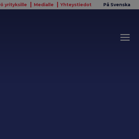
ö yrityksille
Medialle
Yhteystiedot
På Svenska