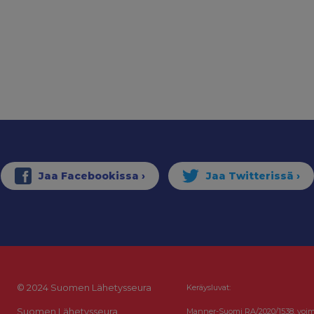
© 2024 Suomen Lähetysseura
Keräysluvat:
Suomen Lähetysseura
Manner-Suomi RA/2020/1538, voi