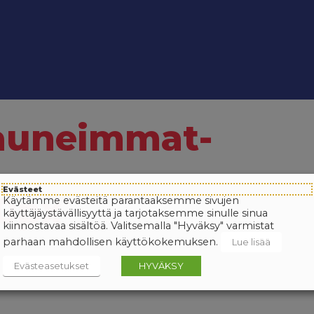
auneimmat-
Evästeet
80px
Käytämme evästeitä parantaaksemme sivujen
käyttäjäystävällisyyttä ja tarjotaksemme sinulle sinua
kiinnostavaa sisältöä. Valitsemalla "Hyväksy" varmistat
parhaan mahdollisen käyttökokemuksen.
Lue lisää
Evästeasetukset
HYVÄKSY