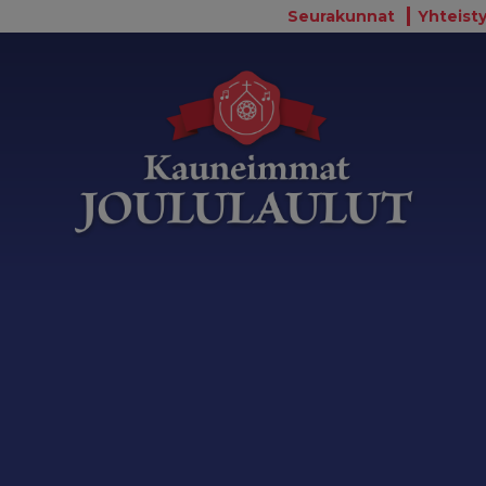
Seurakunnat
Yhteisty