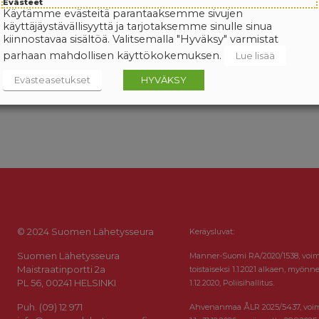
Evästeet
Käytämme evästeitä parantaaksemme sivujen
käyttäjäystävällisyyttä ja tarjotaksemme sinulle sinua
kiinnostavaa sisältöä. Valitsemalla "Hyväksy" varmistat
parhaan mahdollisen käyttökokemuksen.
Lue lisää
Evästeasetukset
HYVÄKSY
© 2024 Suomen Lähetysseura
Keräysluvat:
Suomen Lähetysseura
Manner-Suomi RA/2020/1538, voi
Maistraatinportti 2a
toistaiseksi 1.1.2021 alkaen, myönne
PL 56, 00241 HELSINKI
1.12.2020, Poliisihallitus.
Puh. (09) 12 971
Ahvenanmaa ÅLR 2025/5437, voi