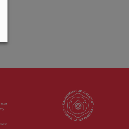
massa
tty
massa