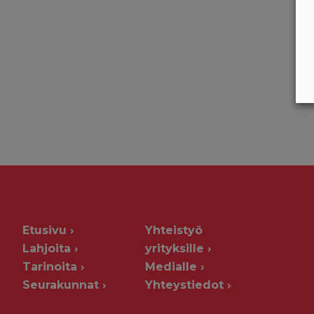
Etusivu
Yhteistyö
Lahjoita
yrityksille
Tarinoita
Medialle
Seurakunnat
Yhteystiedot