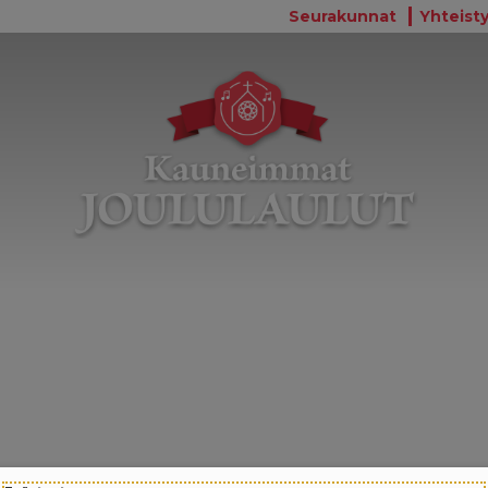
Seurakunnat
Yhteisty