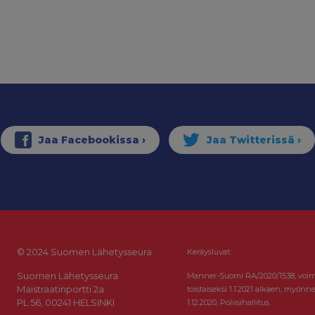
© 2024 Suomen Lähetysseura
Keräysluvat:
Suomen Lähetysseura
Manner-Suomi RA/2020/1538, voi
Maistraatinportti 2a
toistaiseksi 1.1.2021 alkaen, myönne
PL 56, 00241 HELSINKI
1.12.2020, Poliisihallitus.