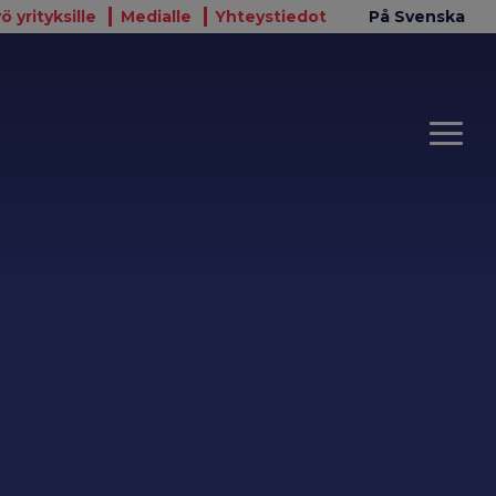
ö yrityksille
Medialle
Yhteystiedot
På Svenska