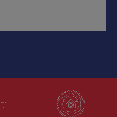
massa
tty