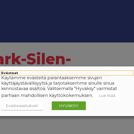
rk-Silen-
spressokone-4
Evästeet
Käytämme evästeitä parantaaksemme sivujen
käyttäjäystävällisyyttä ja tarjotaksemme sinulle sinua
kiinnostavaa sisältöä. Valitsemalla "Hyväksy" varmistat
parhaan mahdollisen käyttökokemuksen.
Lue lisää
Evästeasetukset
HYVÄKSY