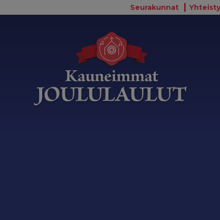
Seurakunnat
Yhteisty