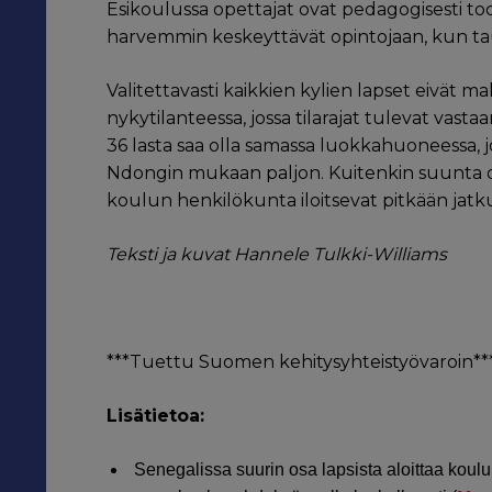
Esikoulussa opettajat ovat pedagogisesti tode
harvemmin keskeyttävät opintojaan, kun tau
Valitettavasti kaikkien kylien lapset eivät 
nykytilanteessa, jossa tilarajat tulevat vast
36 lasta saa olla samassa luokkahuoneessa, 
Ndongin mukaan paljon. Kuitenkin suunta on
koulun henkilökunta iloitsevat pitkään jatk
Teksti ja kuvat Hannele Tulkki-Williams
***Tuettu Suomen kehitysyhteistyövaroin**
Lisätietoa:
Senegalissa suurin osa lapsista aloittaa koulu