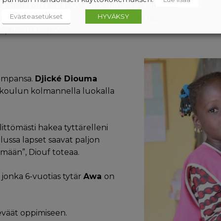
lä. Meillä on tästä hyviä kokemuksia, ja olemme
Evästeasetukset
HYVÄKSY
ä enemmän jalansijaa Senegalissa. Se auttaa
a”, Ndour kertoo.
hempansa.
Djické Diouma
koulun kolmannella luokalla
ittömästi hakea tyttärelleni
lussa lapset saavat paljon
ämään”, Diouf toteaa.
, jonka 6-vuotias tytär
Awa
on
 eväät oppimiseen.