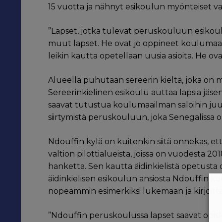
15 vuotta ja nähnyt esikoulun myönteiset v
”Lapset, jotka tulevat peruskouluun esikoul
muut lapset. He ovat jo oppineet koulumaail
leikin kautta opetellaan uusia asioita. He ov
Alueella puhutaan sereerin kieltä, joka on 
Sereerinkielinen esikoulu auttaa lapsia jä
saavat tutustua koulumaailman saloihin juur
siirtymistä peruskouluun, joka Senegalissa o
Ndouffin kylä on kuitenkin siitä onnekas, et
valtion pilottialueista, joissa on vuodesta 20
hanketta. Sen kautta äidinkielistä opetust
äidinkielisen esikoulun ansiosta Ndouffin k
nopeammin esimerkiksi lukemaan ja kirjoit
”Ndouffin peruskoulussa lapset saavat opis