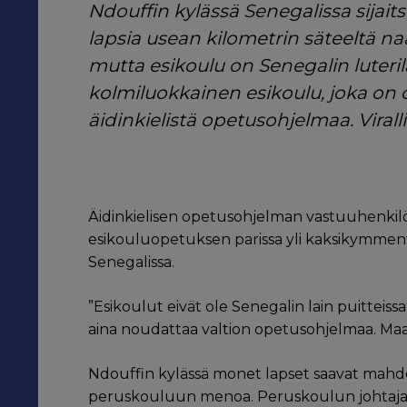
Ndouffin kylässä Senegalissa sijaits
lapsia usean kilometrin säteeltä na
mutta esikoulu on Senegalin luter
kolmiluokkainen esikoulu, joka on 
äidinkielistä opetusohjelmaa. Virall
Äidinkielisen opetusohjelman vastuuhenki
esikouluopetuksen parissa yli kaksikymmen
Senegalissa.
”Esikoulut eivät ole Senegalin lain puitteissa
aina noudattaa valtion opetusohjelmaa. Maas
Ndouffin kylässä monet lapset saavat mah
peruskouluun menoa. Peruskoulun johtaj