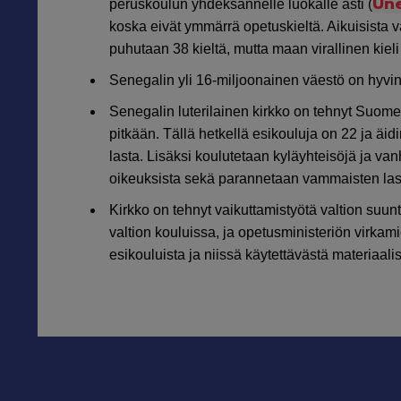
Une
peruskoulun yhdeksännelle luokalle asti (
koska eivät ymmärrä opetuskieltä. Aikuisista v
puhutaan 38 kieltä, mutta maan virallinen kieli
Senegalin yli 16-miljoonainen väestö on hyvin 
Senegalin luterilainen kirkko on tehnyt Suomen
pitkään. Tällä hetkellä esikouluja on 22 ja äid
lasta. Lisäksi koulutetaan kyläyhteisöjä ja v
oikeuksista sekä parannetaan vammaisten las
Kirkko on tehnyt vaikuttamistyötä valtion suu
valtion kouluissa, ja opetusministeriön virka
esikouluista ja niissä käytettävästä materiaalis