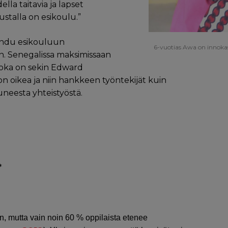
lla taitavia ja lapset
stalla on esikoulu.”
mahdu esikouluun
6-vuotias Awa on innokas
aan. Senegalissa maksimissaan
joka on sekin Edward
 oikea ja niin hankkeen työntekijät kuin
uneesta yhteistyöstä.
*
n, mutta vain noin 60 % oppilaista etenee