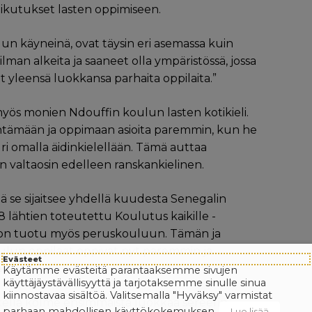
aikutukset lasten oppimiseen.
un käyneinä, ovat täysin eri asemassa kuin
man alkeita ja saaneet olla ympäristössä, jossa
at yleensä luokkansa parhaita oppilaita.”
myös monien Ndouffin koulun lasten kotikieli.
sentämään ja oppimaan asioita paremmin, kun he
i omalla äidinkielellään. Tämä auttaa
n valtaosin edelleen ranskankielinen.
tä se sijaitsee yhdellä kuudesta Senegalin
18 lähtien toteutettu Koulutus kaikille -
a on tuotu myös peruskouluun. Tämän ja
oulun oppilaat oppivat nyt paremmin ja
Evästeet
tamaan.
Käytämme evästeitä parantaaksemme sivujen
käyttäjäystävällisyyttä ja tarjotaksemme sinulle sinua
kiinnostavaa sisältöä. Valitsemalla "Hyväksy" varmistat
kella kolme ensimmäistä luokkaa sereerin
parhaan mahdollisen käyttökokemuksen.
Lue lisää