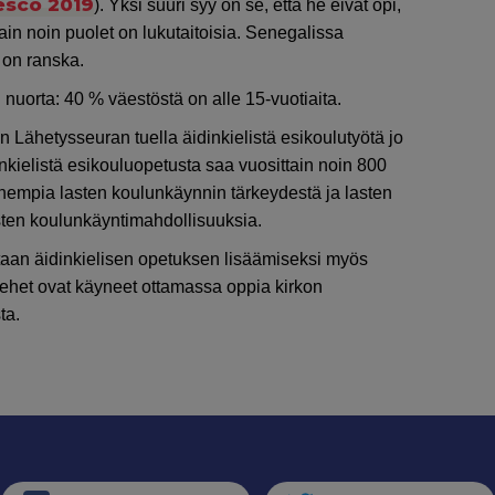
sco 2019
). Yksi suuri syy on se, että he eivät opi,
ain noin puolet on lukutaitoisia. Senegalissa
 on ranska.
nuorta: 40 % väestöstä on alle 15-vuotiaita.
 Lähetysseuran tuella äidinkielistä esikoulutyötä jo
inkielistä esikouluopetusta saa vuosittain noin 800
anhempia lasten koulunkäynnin tärkeydestä ja lasten
ten koulunkäyntimahdollisuuksia.
ntaan äidinkielisen opetuksen lisäämiseksi myös
miehet ovat käyneet ottamassa oppia kirkon
ta.