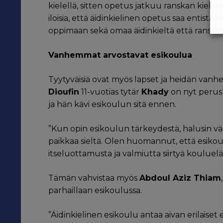
kielellä, sitten opetus jatkuu ranskan kielel
iloisia, että äidinkielinen opetus saa entist
oppimaan sekä omaa äidinkieltä että ranska
Vanhemmat arvostavat esikoulua
Tyytyväisiä ovat myös lapset ja heidän van
Dioufin
11-vuotias tytär
Khady
on nyt perus
ja hän kävi esikoulun sitä ennen.
”Kun opin esikoulun tärkeydestä, halusin väl
paikkaa sieltä. Olen huomannut, että esikou
itseluottamusta ja valmiutta siirtyä kouluel
Tämän vahvistaa myös
Abdoul Aziz Thiam
parhaillaan esikoulussa.
”Äidinkielinen esikoulu antaa aivan erilaiset