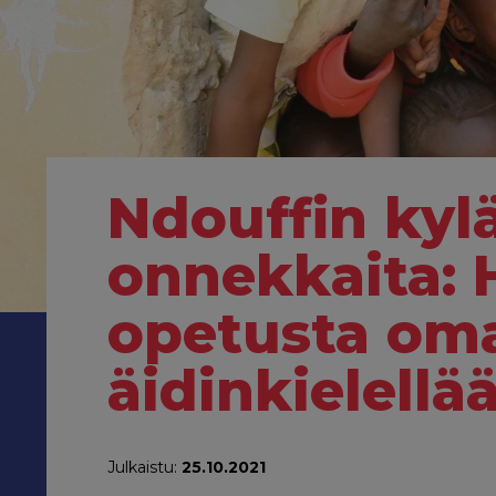
Ndouffin kyl
onnekkaita: 
opetusta oma
äidinkielellä
Julkaistu:
25.10.2021