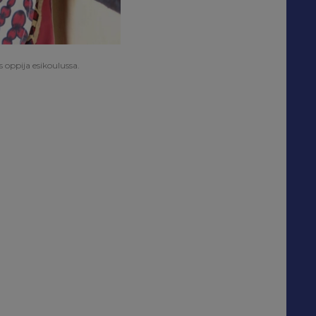
 oppija esikoulussa.