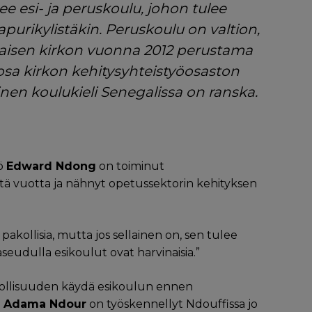
ee esi- ja peruskoulu, johon tulee
apurikylistäkin. Peruskoulu on valtion,
ilaisen kirkon vuonna 2012 perustama
osa kirkon kehitysyhteistyöosaston
inen koulukieli Senegalissa on ranska.
lö
Edward Ndong
on toiminut
tä vuotta ja nähnyt opetussektorin kehityksen
 pakollisia, mutta jos sellainen on, sen tulee
eudulla esikoulut ovat harvinaisia.”
dollisuuden käydä esikoulun ennen
a
Adama Ndour
on työskennellyt Ndouffissa jo