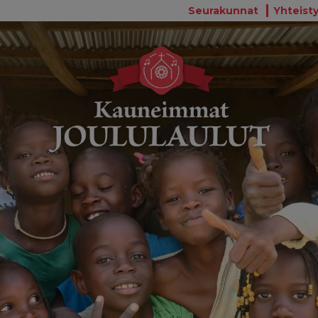
Seurakunnat
Yhteisty