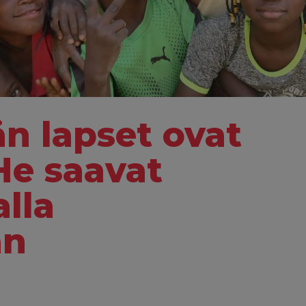
än lapset ovat
He saavat
lla
än