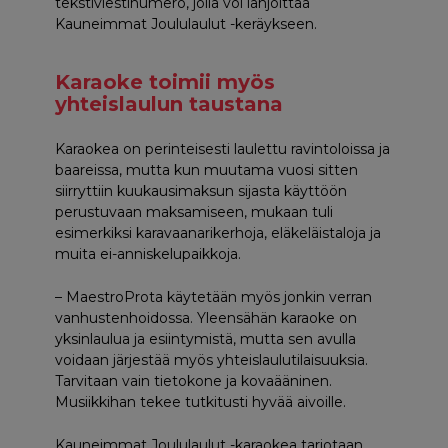
tekstiviestinumero, jolla voi lahjoittaa
Kauneimmat Joululaulut -keräykseen.
Karaoke toimii myös
yhteislaulun taustana
Karaokea on perinteisesti laulettu ravintoloissa ja
baareissa, mutta kun muutama vuosi sitten
siirryttiin kuukausimaksun sijasta käyttöön
perustuvaan maksamiseen, mukaan tuli
esimerkiksi karavaanarikerhoja, eläkeläistaloja ja
muita ei-anniskelupaikkoja.
– MaestroProta käytetään myös jonkin verran
vanhustenhoidossa. Yleensähän karaoke on
yksinlaulua ja esiintymistä, mutta sen avulla
voidaan järjestää myös yhteislaulutilaisuuksia.
Tarvitaan vain tietokone ja kovaääninen.
Musiikkihan tekee tutkitusti hyvää aivoille.
Kauneimmat Joululaulut -karaokea tarjotaan