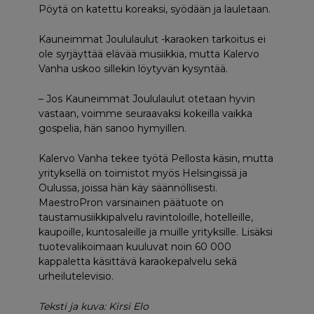
Pöytä on katettu koreaksi, syödään ja lauletaan.
Kauneimmat Joululaulut -karaoken tarkoitus ei
ole syrjäyttää elävää musiikkia, mutta Kalervo
Vanha uskoo sillekin löytyvän kysyntää.
– Jos Kauneimmat Joululaulut otetaan hyvin
vastaan, voimme seuraavaksi kokeilla vaikka
gospelia, hän sanoo hymyillen.
Kalervo Vanha tekee työtä Pellosta käsin, mutta
yrityksellä on toimistot myös Helsingissä ja
Oulussa, joissa hän käy säännöllisesti.
MaestroPron varsinainen päätuote on
taustamusiikkipalvelu ravintoloille, hotelleille,
kaupoille, kuntosaleille ja muille yrityksille. Lisäksi
tuotevalikoimaan kuuluvat noin 60 000
kappaletta käsittävä karaokepalvelu sekä
urheilutelevisio.
Teksti ja kuva: Kirsi Elo