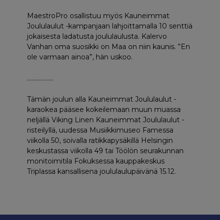
MaestroPro osallistuu myös Kauneimmat
Joululaulut -kampanjaan lahjoittamalla 10 senttiä
jokaisesta ladatusta joululaulusta. Kalervo
Vanhan oma suosikki on Maa on niin kaunis. ”En
ole varmaan ainoa”, hän uskoo.
………………
Tämän joulun alla Kauneimmat Joululaulut -
karaokea pääsee kokeilemaan muun muassa
neljällä Viking Linen Kauneimmat Joululaulut -
risteilyllä, uudessa Musiikkimuseo Famessa
viikolla 50, soivalla ratikkapysäkillä Helsingin
keskustassa viikolla 49 tai Töölön seurakunnan
monitoimitila Fokuksessa kauppakeskus
Triplassa kansallisena joululaulupäivänä 15.12.