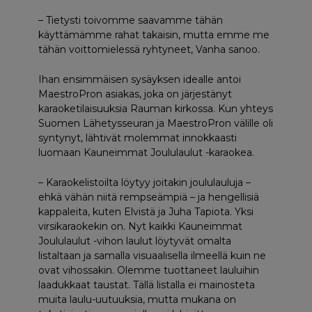
– Tietysti toivomme saavamme tähän
käyttämämme rahat takaisin, mutta emme me
tähän voittomielessä ryhtyneet, Vanha sanoo.
Ihan ensimmäisen sysäyksen idealle antoi
MaestroPron asiakas, joka on järjestänyt
karaoketilaisuuksia Rauman kirkossa. Kun yhteys
Suomen Lähetysseuran ja MaestroPron välille oli
syntynyt, lähtivät molemmat innokkaasti
luomaan Kauneimmat Joululaulut -karaokea.
– Karaokelistoilta löytyy joitakin joululauluja –
ehkä vähän niitä rempseämpiä – ja hengellisiä
kappaleita, kuten Elvistä ja Juha Tapiota. Yksi
virsikaraokekin on. Nyt kaikki Kauneimmat
Joululaulut -vihon laulut löytyvät omalta
listaltaan ja samalla visuaalisella ilmeellä kuin ne
ovat vihossakin. Olemme tuottaneet lauluihin
laadukkaat taustat. Tällä listalla ei mainosteta
muita laulu-uutuuksia, mutta mukana on