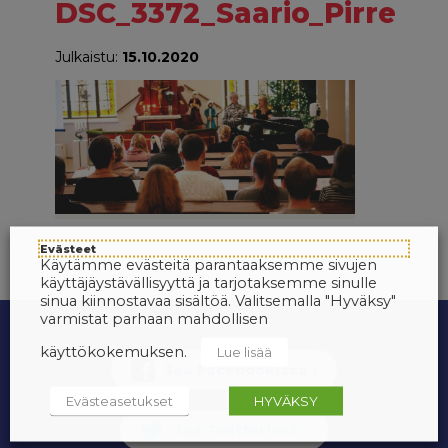
DSC_3372_Saario_Pirre
Julkaistu:
15.10.2020
Evästeet
Käytämme evästeitä parantaaksemme sivujen
käyttäjäystävällisyyttä ja tarjotaksemme sinulle
sinua kiinnostavaa sisältöä. Valitsemalla "Hyväksy"
varmistat parhaan mahdollisen
käyttökokemuksen.
Lue lisää
Evästeasetukset
HYVÄKSY