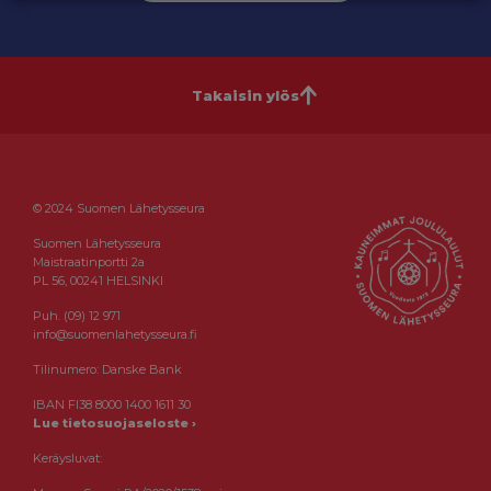
Takaisin ylös
© 2024 Suomen Lähetysseura
Suomen Lähetysseura
Maistraatinportti 2a
PL 56, 00241 HELSINKI
Puh. (09) 12 971
info@suomenlahetysseura.fi
Tilinumero: Danske Bank
IBAN FI38 8000 1400 1611 30
Lue tietosuojaseloste ›
Keräysluvat: