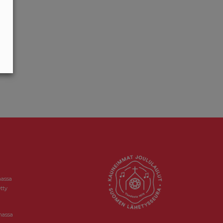
massa
tty
massa