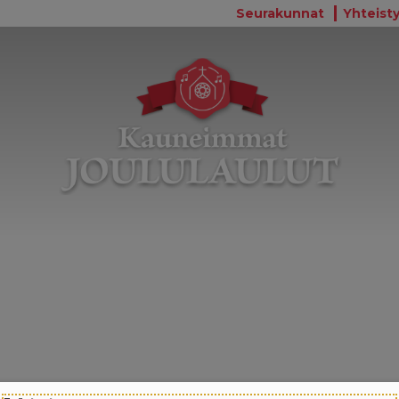
Seurakunnat
Yhteisty