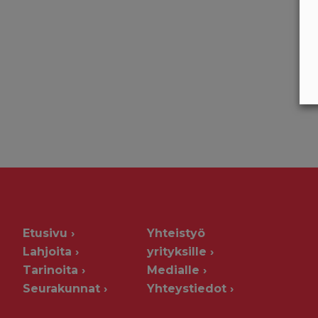
Etusivu
Yhteistyö
Lahjoita
yrityksille
Tarinoita
Medialle
Seurakunnat
Yhteystiedot