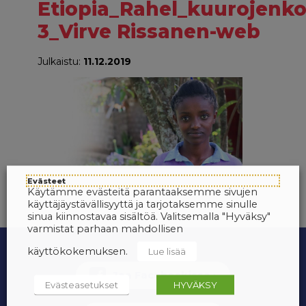
Etiopia_Rahel_kuurojenko
3_Virve Rissanen-web
Julkaistu:
11.12.2019
Evästeet
Käytämme evästeitä parantaaksemme sivujen
käyttäjäystävällisyyttä ja tarjotaksemme sinulle
sinua kiinnostavaa sisältöä. Valitsemalla "Hyväksy"
varmistat parhaan mahdollisen
käyttökokemuksen.
Lue lisää
Evästeasetukset
HYVÄKSY