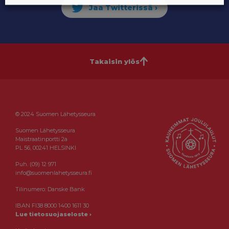
Takaisin ylös
© 2024 Suomen Lähetysseura
Suomen Lähetysseura
Maistraatinportti 2a
PL 56, 00241 HELSINKI
Puh. (09) 12 971
info@suomenlahetysseura.fi
Tilinumero: Danske Bank
IBAN FI38 8000 1400 1611 30
Lue tietosuojaseloste ›