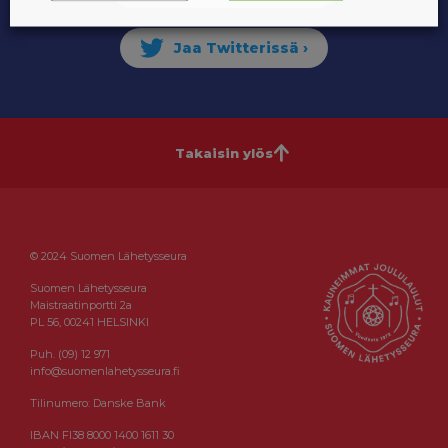
Takaisin ylös
© 2024 Suomen Lähetysseura
Suomen Lähetysseura
Maistraatinportti 2a
PL 56, 00241 HELSINKI
Puh. (09) 12 971
info@suomenlahetysseura.fi
Tilinumero: Danske Bank
IBAN FI38 8000 1400 1611 30