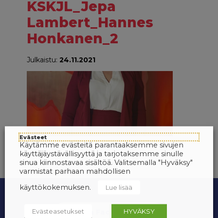
KSKJL_Jepa
Lambert_Hannes
Honkanen_2
Julkaistu:
24.11.2021
Evästeet
Käytämme evästeitä parantaaksemme sivujen
käyttäjäystävällisyyttä ja tarjotaksemme sinulle
sinua kiinnostavaa sisältöä. Valitsemalla "Hyväksy"
varmistat parhaan mahdollisen
käyttökokemuksen.
Lue lisää
Evästeasetukset
HYVÄKSY