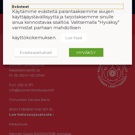
Evästeet
Käytämme evästeitä parantaaksemme sivujen
käyttäjäystävällisyyttä ja tarjotaksemme sinulle
sinua kiinnostavaa sisältöä. Valitsemalla "Hyväksy"
Takaisin ylös
varmistat parhaan mahdollisen
käyttökokemuksen.
Lue lisää
Evästeasetukset
HYVÄKSY
© 2024 Suomen Lähetysseura
Suomen Lähetysseura
Maistraatinportti 2a
PL 56, 00241 HELSINKI
Puh. (09) 12 971
info@suomenlahetysseura.fi
Tilinumero: Danske Bank
IBAN FI38 8000 1400 1611 30
Lue tietosuojaseloste ›
Keräysluvat:
Manner-Suomi RA/2020/1538, voimassa