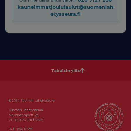
Olemme täällä sinua varten:
kauneimmatjoululaulut@suomenlah
etysseura.fi
Takaisin ylös
© 2024 Suomen Lähetysseura
Suomen Lähetysseura
Maistraatinportti 2a
PL 56, 00241 HELSINKI
Puh. (09) 12 971