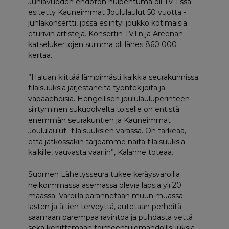
Juhlavuoden ehdoton huipentuma oli TV 1:ssä
esitetty Kauneimmat Joululaulut 50 vuotta -
juhlakonsertti, jossa esiintyi joukko kotimaisia
eturivin artisteja. Konsertin TV1:n ja Areenan
katselukertojen summa oli lähes 860 000
kertaa.
”Haluan kiittää lämpimästi kaikkia seurakunnissa
tilaisuuksia järjestäneitä työntekijöitä ja
vapaaehoisia. Hengellisen joululauluperinteen
siirtyminen sukupolvelta toiselle on entistä
enemmän seurakuntien ja Kauneimmat
Joululaulut -tilaisuuksien varassa. On tärkeää,
että jatkossakin tarjoamme näitä tilaisuuksia
kaikille, vauvasta vaariin”, Kalanne toteaa.
Suomen Lähetysseura tukee keräysvaroilla
heikoimmassa asemassa olevia lapsia yli 20
maassa. Varoilla parannetaan muun muassa
lasten ja äitien terveyttä, autetaan perheitä
saamaan parempaa ravintoa ja puhdasta vettä
sekä kehittämään toimeentulomahdollisuuksia.