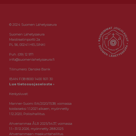
© 2024 Suomen Lähetysseura
Suomen Lähetysseura
Maistraatinportti 2a
PL 56, 00241 HELSINKI
Puh. (09) 12 971
info@suomenlahetysseura.fi
Tilinumero: Danske Bank
IBAN FI38 8000 1400 1611 30
Lue tietosuojaseloste ›
Keräysluvat:
Manner-Suomi RA/2020/1538, voimassa
toistaiseksi 1.1.2021 alkaen, myönnetty
1.12.2020, Poliisihallitus.
Ahvenanmaa ÅLR 2025/5437, voimassa
1.1.–31.12.2026, myönnetty 28.8.2025
Ahvenanmaan maakuntahallitus.