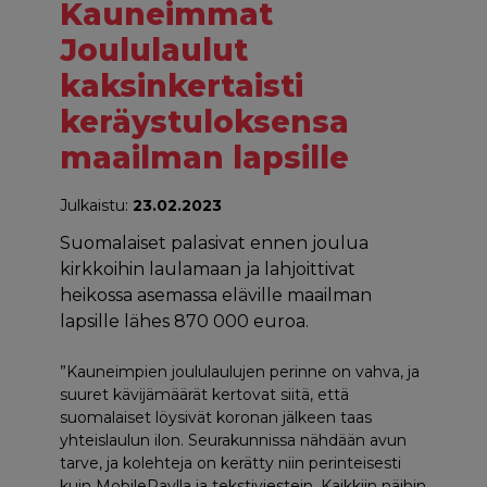
Kauneimmat
Joululaulut
kaksinkertaisti
keräystuloksensa
maailman lapsille
Julkaistu:
23.02.2023
Suomalaiset palasivat ennen joulua
kirkkoihin laulamaan ja lahjoittivat
heikossa asemassa eläville maailman
lapsille lähes 870 000 euroa.
”Kauneimpien joululaulujen perinne on vahva, ja
suuret kävijämäärät kertovat siitä, että
suomalaiset löysivät koronan jälkeen taas
yhteislaulun ilon. Seurakunnissa nähdään avun
tarve, ja kolehteja on kerätty niin perinteisesti
kuin MobilePaylla ja tekstiviestein. Kaikkiin näihin