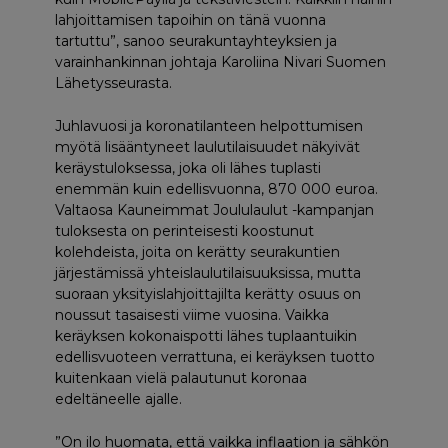
lahjoittamisen tapoihin on tänä vuonna
tartuttu”, sanoo seurakuntayhteyksien ja
varainhankinnan johtaja Karoliina Nivari Suomen
Lähetysseurasta.
Juhlavuosi ja koronatilanteen helpottumisen
myötä lisääntyneet laulutilaisuudet näkyivät
keräystuloksessa, joka oli lähes tuplasti
enemmän kuin edellisvuonna, 870 000 euroa.
Valtaosa Kauneimmat Joululaulut -kampanjan
tuloksesta on perinteisesti koostunut
kolehdeista, joita on kerätty seurakuntien
järjestämissä yhteislaulutilaisuuksissa, mutta
suoraan yksityislahjoittajilta kerätty osuus on
noussut tasaisesti viime vuosina. Vaikka
keräyksen kokonaispotti lähes tuplaantuikin
edellisvuoteen verrattuna, ei keräyksen tuotto
kuitenkaan vielä palautunut koronaa
edeltäneelle ajalle.
”On ilo huomata, että vaikka inflaation ja sähkön