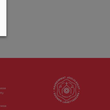
massa
tty
massa