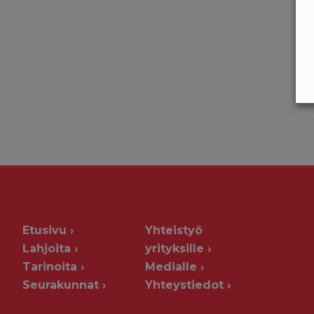
Etusivu
Yhteistyö
Lahjoita
yrityksille
Tarinoita
Medialle
Seurakunnat
Yhteystiedot