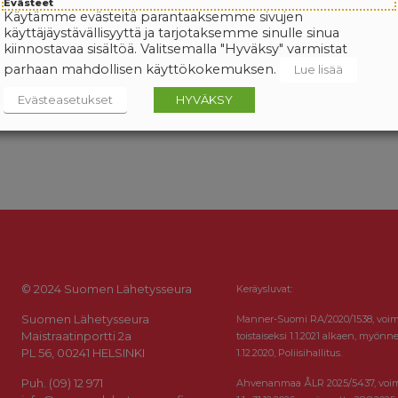
Evästeet
Käytämme evästeitä parantaaksemme sivujen
käyttäjäystävällisyyttä ja tarjotaksemme sinulle sinua
kiinnostavaa sisältöä. Valitsemalla "Hyväksy" varmistat
parhaan mahdollisen käyttökokemuksen.
Lue lisää
Evästeasetukset
HYVÄKSY
© 2024 Suomen Lähetysseura
Keräysluvat:
Suomen Lähetysseura
Manner-Suomi RA/2020/1538, voi
Maistraatinportti 2a
toistaiseksi 1.1.2021 alkaen, myönne
PL 56, 00241 HELSINKI
1.12.2020, Poliisihallitus.
Puh. (09) 12 971
Ahvenanmaa ÅLR 2025/5437, voi