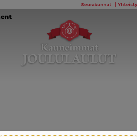
Seurakunnat
Yhteisty
ment